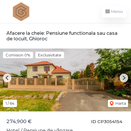
Meniu
Afacere la cheie: Pensiune functionala sau casa
de locuit, Ghioroc
Comision 0%
Exclusivitate
Previous
Nex
1
/
64
Harta
274,900 €
ID CP3054154
Hotel / Pensiune de vânzare