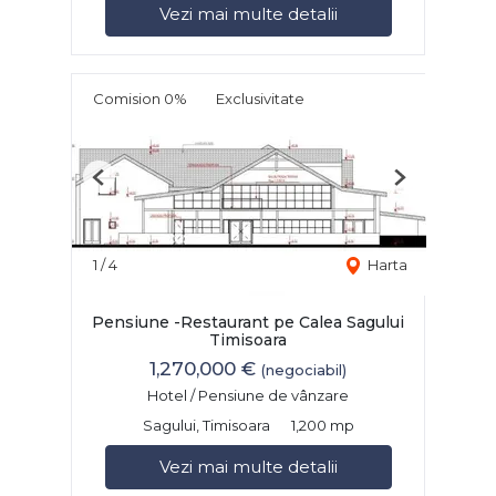
Vezi mai multe detalii
Comision 0%
Exclusivitate
Previous
Next
1
/
4
Harta
Pensiune -Restaurant pe Calea Sagului
Timisoara
1,270,000 €
(negociabil)
Hotel / Pensiune de vânzare
Sagului, Timisoara
1,200 mp
Vezi mai multe detalii