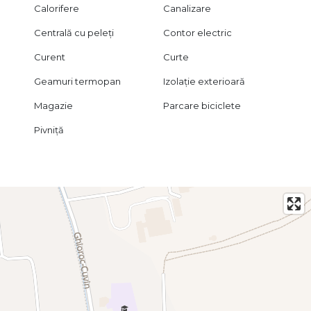
asteptam cu drag la o vizionare.
Calorifere
Canalizare
Pret 274 900 euro, negociabil.
Centrală cu peleți
Contor electric
ZERO COMISION.
Curent
Curte
Agent exclusiv Golden Real Estate.
Geamuri termopan
Izolație exterioară
Magazie
Parcare biciclete
Pivniță