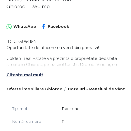
Ghioroc
350 mp
WhatsApp
Facebook
ID: CP3054154
Oportunitate de afacere cu venit din prima zi!
Golden Real Estate va prezinta o proprietate deosibita
situata in Ghioroc, pe traseul turistic Drumul Vinului, cu
acces rapid la centrul localitatii si la plaja Ghioroc.
Citește mai mult
Imobilul dispune de un teren de 1 597 mp si 4 corpuri de
cladire, din care unul P+E.
Oferte imobiliare Ghioroc
Hoteluri - Pensiuni de vânzar
Corpul 1: 162 mp construiti, pivnita+parter+etaj, se
compune din 4 camere, 2 bai, bucatarie, living si spatiul de
Tip imobil
Pensiune
la demisol amenajat ca salon pentru evenimente,
degustare de vinuri, etc.
Număr camere
11
Corpul 2: 35 mp utili, amenajat ca apartament separat,
compus din camera, baie, bucatarie