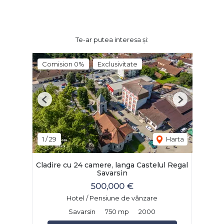
Te-ar putea interesa și:
Comision 0%
Exclusivitate
Previous
Next
1
/
29
Harta
Cladire cu 24 camere, langa Castelul Regal
Savarsin
500,000 €
Hotel / Pensiune de vânzare
Savarsin
750 mp
2000