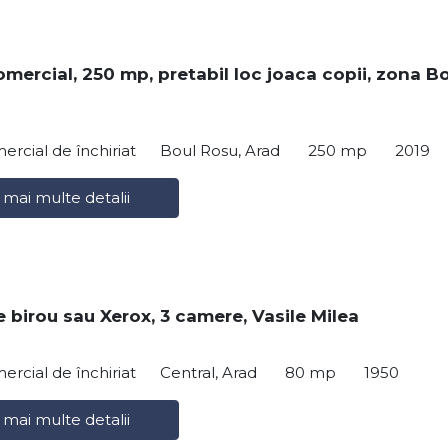
omercial, 250 mp, pretabil loc joaca copii, zona B
ercial de închiriat
Boul Rosu, Arad
250 mp
2019
 mai multe detalii
e birou sau Xerox, 3 camere, Vasile Milea
ercial de închiriat
Central, Arad
80 mp
1950
 mai multe detalii