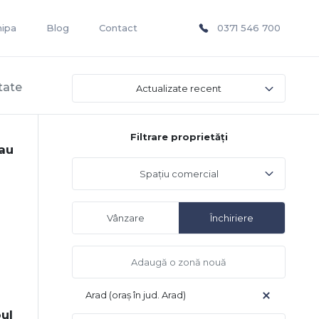
hipa
Blog
Contact
0371 546 700
tate
Actualizate recent
Filtrare proprietăți
sau
Spațiu comercial
Vânzare
Închiriere
Arad (oraș în jud. Arad)
ul