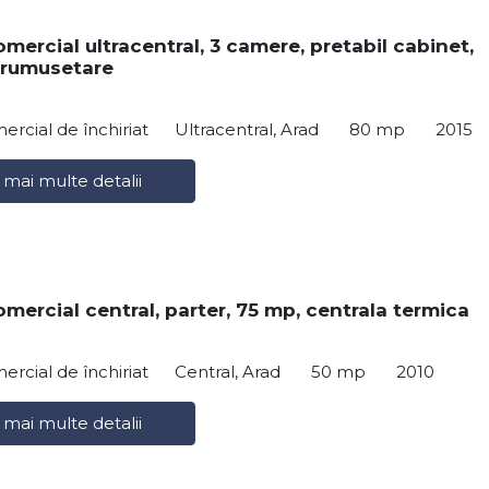
mercial ultracentral, 3 camere, pretabil cabinet,
frumusetare
ercial de închiriat
Ultracentral, Arad
80 mp
2015
 mai multe detalii
omercial central, parter, 75 mp, centrala termica
ercial de închiriat
Central, Arad
50 mp
2010
 mai multe detalii