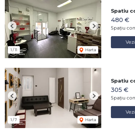
Spatiu c
480 €
Spațiu com
Previous
Next
Vezi
1
/
11
Harta
Spatiu c
305 €
Spațiu com
Previous
Next
Vezi
1
/
7
Harta