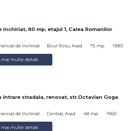
 închiriat, 80 mp, etajul 1, Calea Romanilor
ercial de închiriat
Boul Rosu, Arad
75 mp
1980
 mai multe detalii
u intrare stradala, renovat, str.Octavian Goga
ercial de închiriat
Central, Arad
48 mp
1960
 mai multe detalii