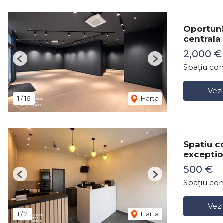
Oportuni
centrala
2,000 €
Previous
Next
Spațiu com
Vezi
1
/
16
Harta
Spatiu co
exceptio
500 €
Previous
Next
Spațiu com
Vezi
1
/
2
Harta