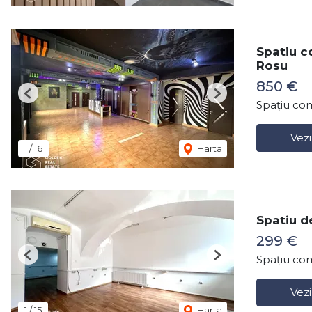
Spatiu c
Rosu
850 €
Previous
Next
Spațiu com
Vezi
1
/
16
Harta
Spatiu d
299 €
Spațiu com
Previous
Next
Vezi
1
/
15
Harta