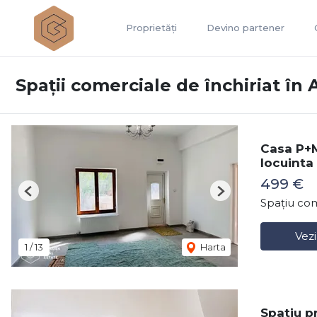
Proprietăți
Devino partener
Spații comerciale de închiriat în 
Casa P+M
locuinta
499 €
Previous
Next
Spațiu com
Vezi
1
/
13
Harta
Spatiu p