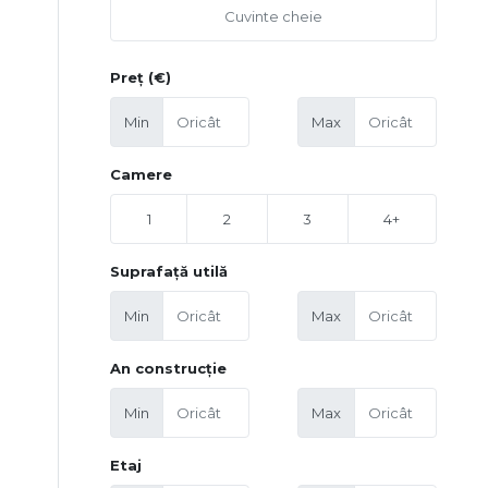
Preț (€)
Min
Max
Camere
1
2
3
4+
Suprafață utilă
Min
Max
An construcție
Min
Max
Etaj