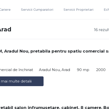
Cariere
Servicii Cumparatori
Servicii Proprietari
Ec
Arad
16 rezul
, Aradul Nou, pretabila pentru spatiu comercial 
ercial de închiriat
Aradul Nou, Arad
90 mp
2000
 mai multe detalii
retabil salon infrumusetare, cabinet, 8 camere, Bo