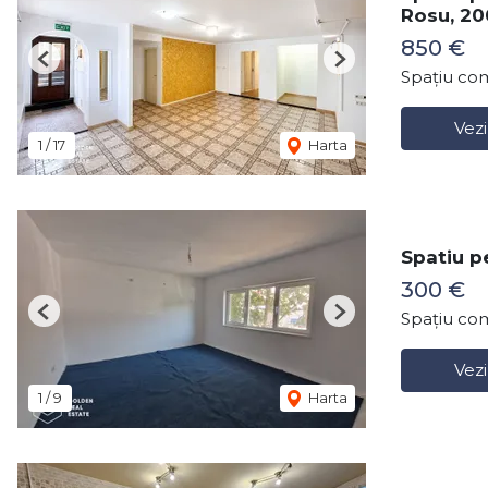
Rosu, 2
850 €
Previous
Next
Spațiu com
Vezi
1
/
17
Harta
Spatiu p
300 €
Spațiu com
Previous
Next
Vezi
1
/
9
Harta