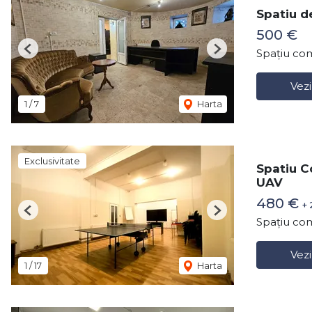
Spatiu d
500 €
Spațiu com
Previous
Next
Vezi
1
/
7
Harta
Exclusivitate
Spatiu C
UAV
480 €
+
Previous
Next
Spațiu com
Vezi
1
/
17
Harta