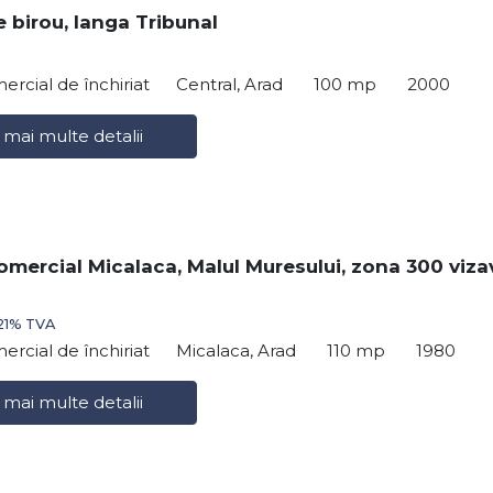
e birou, langa Tribunal
ercial de închiriat
Central, Arad
100 mp
2000
 mai multe detalii
omercial Micalaca, Malul Muresului, zona 300 viza
 21% TVA
ercial de închiriat
Micalaca, Arad
110 mp
1980
 mai multe detalii