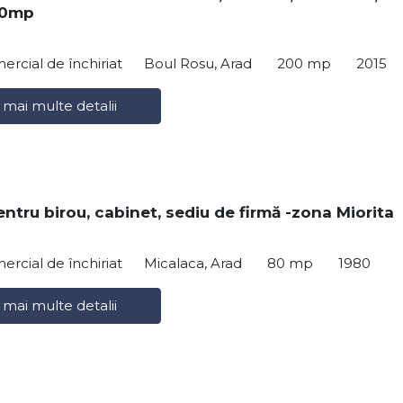
00mp
ercial de închiriat
Boul Rosu, Arad
200 mp
2015
 mai multe detalii
entru birou, cabinet, sediu de firmă -zona Miorita
ercial de închiriat
Micalaca, Arad
80 mp
1980
 mai multe detalii