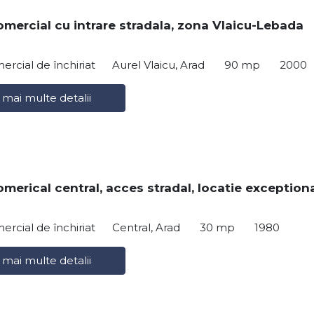
omercial cu intrare stradala, zona Vlaicu-Lebada
ercial de închiriat
Aurel Vlaicu, Arad
90 mp
2000
 mai multe detalii
omerical central, acces stradal, locatie exception
ercial de închiriat
Central, Arad
30 mp
1980
 mai multe detalii