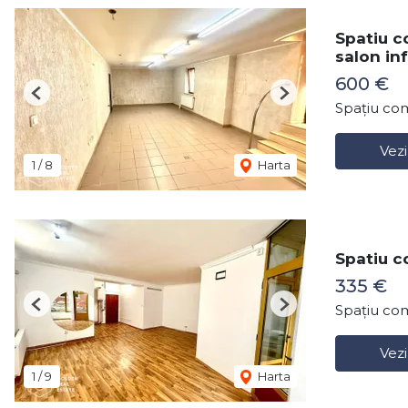
Spatiu co
salon in
600 €
Previous
Next
Spațiu com
Vezi
1
/
8
Harta
Spatiu c
335 €
Spațiu com
Previous
Next
Vezi
1
/
9
Harta