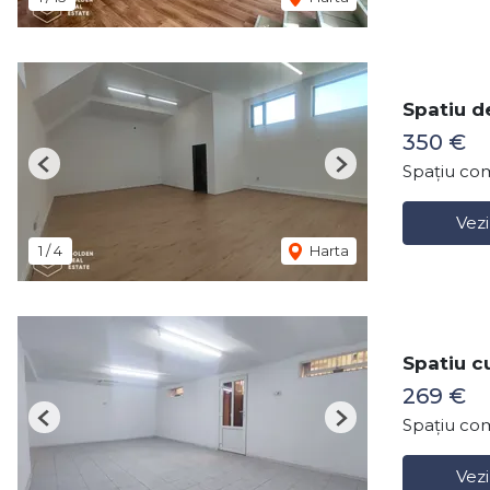
Spatiu de
350 €
Spațiu com
Previous
Next
Vezi
1
/
4
Harta
Spatiu c
269 €
Spațiu com
Previous
Next
Vezi