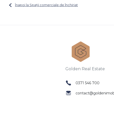
Înapoi la Spații comerciale de închiriat
0371 546 700
contact@goldenimobil