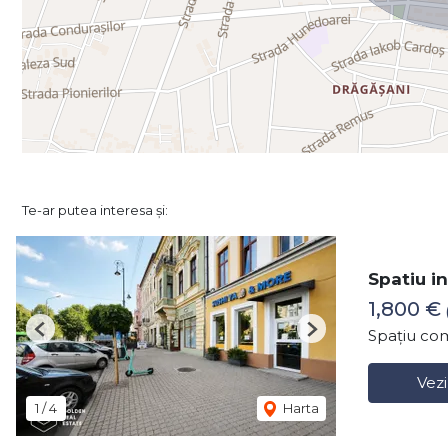
Te-ar putea interesa și:
Spatiu in
1,800 €
Spațiu com
Previous
Next
Vezi
1
/
4
Harta