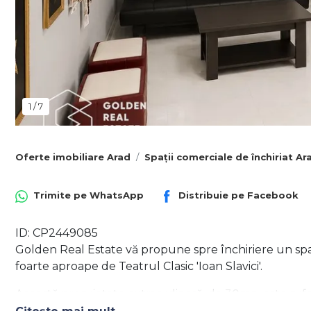
1
/
7
Oferte imobiliare Arad
Spații comerciale de închiriat Ar
Trimite pe
WhatsApp
Distribuie pe
Facebook
ID: CP2449085
Golden Real Estate vă propune spre închiriere un spați
foarte aproape de Teatrul Clasic 'Ioan Slavici'.
Această proprietate extraordinară, de 30mp, este prfec
centrală ce asigură vizibilitate maximă si accesibilitate 