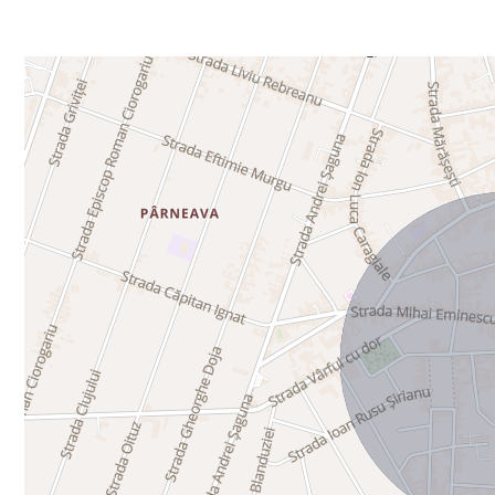
Preț: 305 euro, ușor negociabil.
Agent exclusiv Golden Real Estate