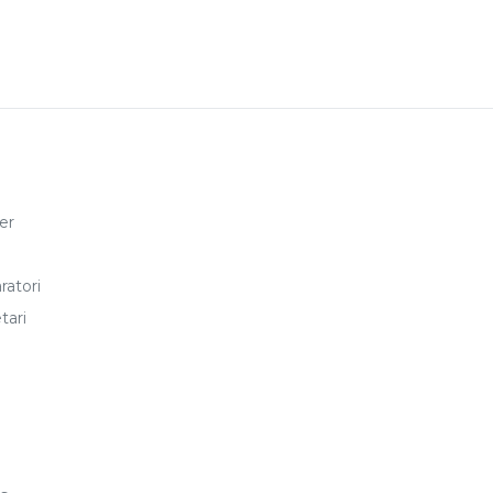
er
ratori
tari