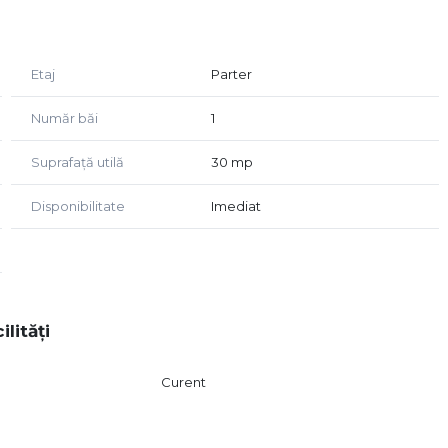
se activități comerciale;
Etaj
Parter
rioară;
Număr băi
1
alitate.
Suprafață utilă
30 mp
Disponibilitate
Imediat
s.
on de coafură, masaj, tatuaj sau orice alt tip de business,
a visul într-o realitate profitabilă.
ilități
ionare, vă rugăm să ne contactați la numarul de telefon
Curent
 centrală și de a impresiona clienții cu această