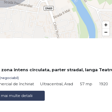
 zona intens circulata, parter stradal, langa Teatr
(negociabil)
ercial de închiriat
Ultracentral, Arad
57 mp
1920
 mai multe detalii