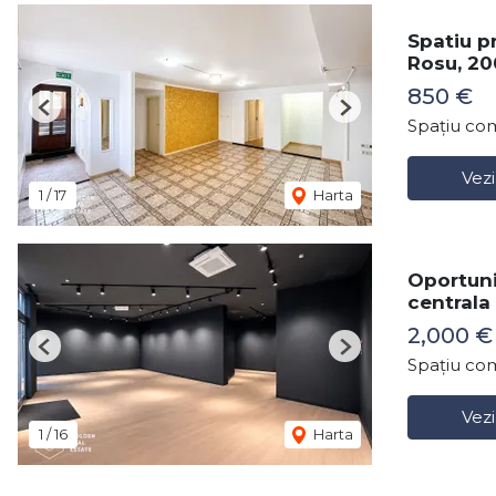
Spatiu p
Rosu, 2
850 €
Previous
Next
Spațiu com
Vezi
1
/
17
Harta
Oportuni
centrala
2,000 €
Previous
Next
Spațiu com
Vezi
1
/
16
Harta