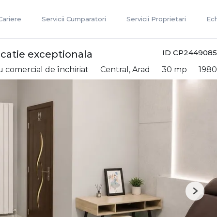
Cariere
Servicii Cumparatori
Servicii Proprietari
Ec
ID CP2449085
ocatie exceptionala
u comercial de închiriat
Central, Arad
30 mp
1980
Next