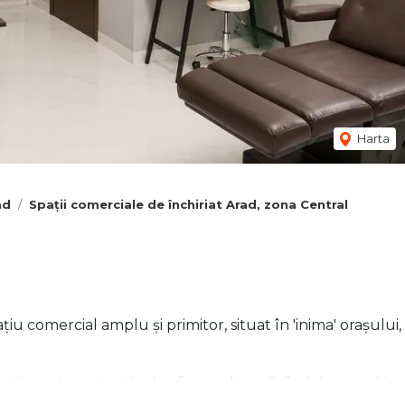
Harta
ad
Spații comerciale de închiriat Arad, zona Central
u comercial amplu și primitor, situat în 'inima' orașului,
tă pentru orice tip de afacere, beneficiind de o poziție
facilă pentru clienți.