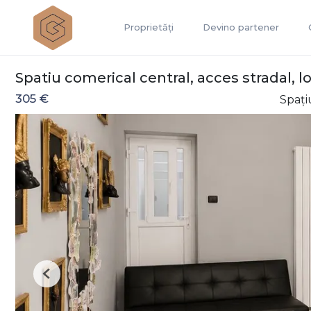
Proprietăți
Devino partener
Spatiu comerical central, acces stradal, l
305 €
Spați
Previous