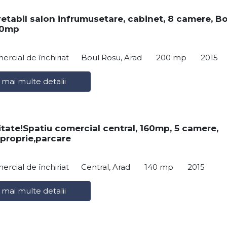
retabil salon infrumusetare, cabinet, 8 camere, Bo
00mp
ercial de închiriat
Boul Rosu, Arad
200 mp
2015
 mai multe detalii
tate!Spatiu comercial central, 160mp, 5 camere,
 proprie,parcare
ercial de închiriat
Central, Arad
140 mp
2015
 mai multe detalii