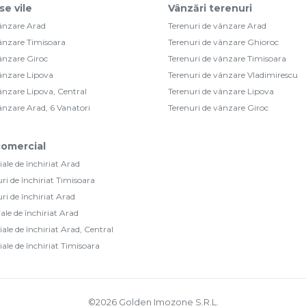
se vile
Vânzări terenuri
vânzare Arad
Terenuri de vânzare Arad
vânzare Timisoara
Terenuri de vânzare Ghioroc
vânzare Giroc
Terenuri de vânzare Timisoara
vânzare Lipova
Terenuri de vânzare Vladimirescu
vânzare Lipova, Central
Terenuri de vânzare Lipova
vânzare Arad, 6 Vanatori
Terenuri de vânzare Giroc
 comercial
ale de închiriat Arad
uri de închiriat Timisoara
uri de închiriat Arad
iale de închiriat Arad
ale de închiriat Arad, Central
ale de închiriat Timisoara
©
2026
Golden Imozone S.R.L.