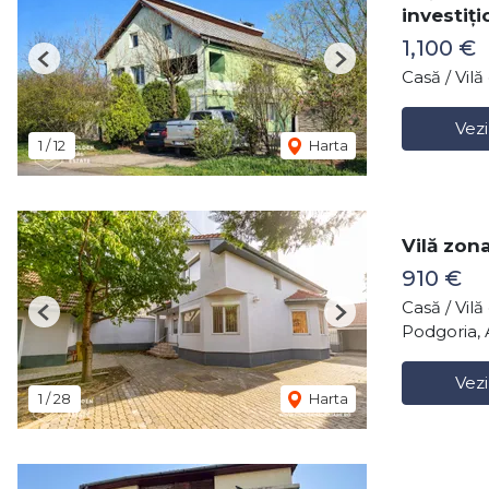
investiți
1,100 €
Previous
Next
Casă / Vil
Vezi
1
/
12
Harta
Vilă zon
910 €
Casă / Vil
Previous
Next
Podgoria, 
Vezi
1
/
28
Harta