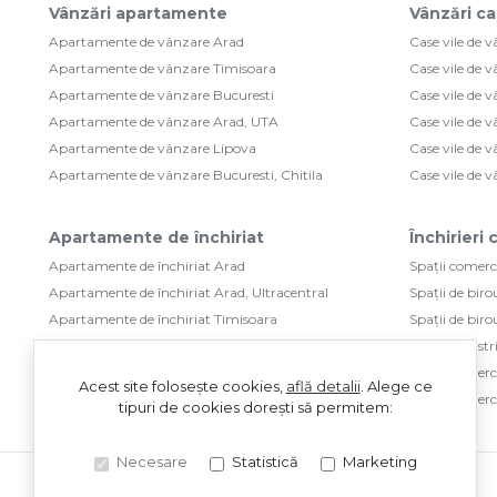
Vânzări apartamente
Vânzări ca
Apartamente de vânzare Arad
Case vile de 
Apartamente de vânzare Timisoara
Case vile de 
Apartamente de vânzare Bucuresti
Case vile de 
Apartamente de vânzare Arad, UTA
Case vile de 
Apartamente de vânzare Lipova
Case vile de 
Apartamente de vânzare Bucuresti, Chitila
Case vile de 
Apartamente de închiriat
Închirieri
Apartamente de închiriat Arad
Spații comerci
Apartamente de închiriat Arad, Ultracentral
Spații de biro
Apartamente de închiriat Timisoara
Spații de biro
Apartamente de închiriat Arad, UTA
Spații industr
Apartamente de închiriat Arad, Central
Spații comerci
Acest site folosește cookies,
află detalii
.
Alege ce
Apartamente de închiriat Arad, Micalaca
Spații comerci
tipuri de cookies dorești să permitem:
Necesare
Statistică
Marketing