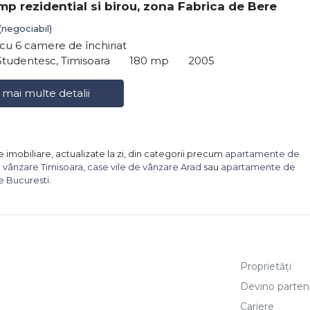
mp rezidential si birou, zona Fabrica de Bere
(negociabil)
ă cu 6 camere de închiriat
tudentesc, Timisoara
180 mp
2005
 mai multe detalii
 imobiliare, actualizate la zi, din categorii precum
apartamente de
vânzare Timisoara
,
case vile de vânzare Arad
sau
apartamente de
e Bucuresti
.
Proprietăți
Devino parten
Cariere