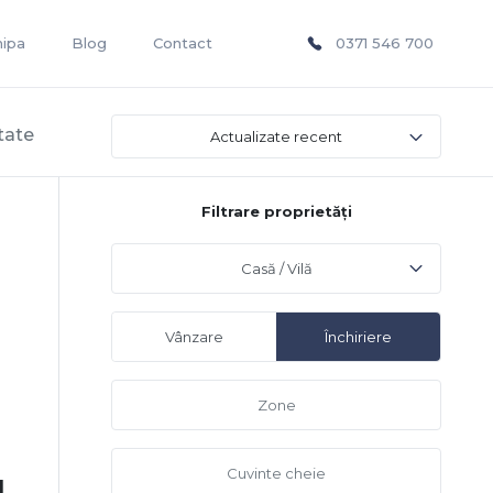
hipa
Blog
Contact
0371 546 700
tate
Actualizate recent
Filtrare proprietăți
Casă / Vilă
Vânzare
Închiriere
l