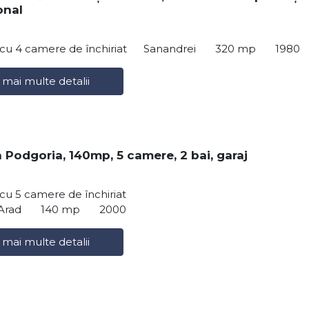
onal
ă cu 4 camere de închiriat
Sanandrei
320 mp
1980
 mai multe detalii
a Podgoria, 140mp, 5 camere, 2 bai, garaj
ă cu 5 camere de închiriat
Arad
140 mp
2000
 mai multe detalii