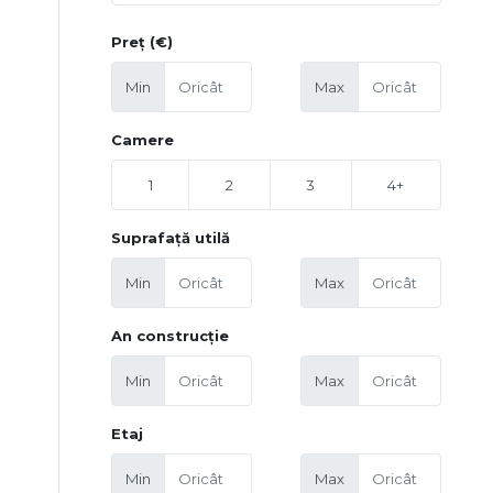
Preț (€)
Min
Max
Camere
1
2
3
4+
Suprafață utilă
Min
Max
An construcție
Min
Max
Etaj
Min
Max