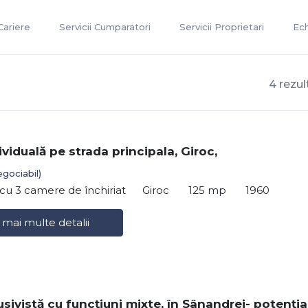
Cariere
Servicii Cumparatori
Servicii Proprietari
Ec
4 rezul
viduală pe strada principala, Giroc,
egociabil)
ă cu 3 camere de închiriat
Giroc
125 mp
1960
 mai multe detalii
usivistă cu funcțiuni mixte, în Sânandrei- potenția