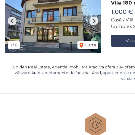
Vila 180 
1,000 €
Casă / Vil
Previous
Next
Complex S
Vezi
1
/
6
Harta
Golden Real Estate, Agenție imobiliară Arad, va ofera 384 oferte
vânzare Arad
,
apartamente de închiriat Arad
,
apartamente de 
vânzar