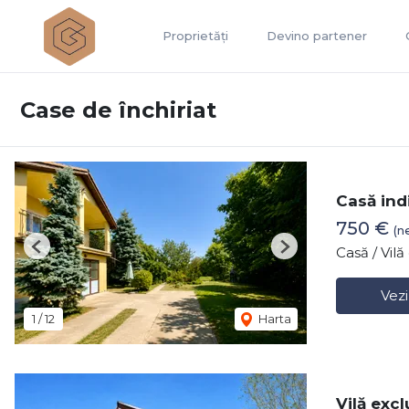
Proprietăți
Devino partener
Case de închiriat
Casă indi
750 €
(n
Casă / Vil
Previous
Next
Vezi
1
/
12
Harta
Vilă excl