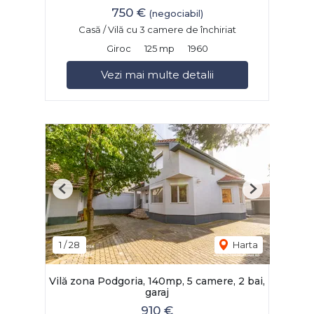
750 €
(negociabil)
Casă / Vilă cu 3 camere de închiriat
Giroc
125 mp
1960
Vezi mai multe detalii
Previous
Next
1
/
28
Harta
Vilă zona Podgoria, 140mp, 5 camere, 2 bai,
garaj
910 €