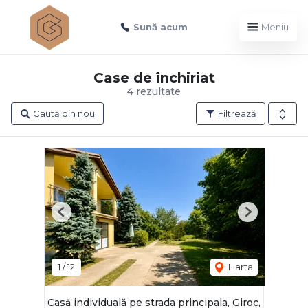
Sună acum
Meniu
Case de închiriat
4 rezultate
Caută din nou
Filtrează
Previous
Next
1
/
12
Harta
Casă individuală pe strada principala, Giroc,