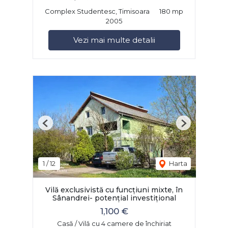
Complex Studentesc, Timisoara
180 mp
2005
Vezi mai multe detalii
Previous
Next
1
/
12
Harta
Vilă exclusivistă cu funcțiuni mixte, în
Sânandrei- potențial investițional
1,100 €
Casă / Vilă cu 4 camere de închiriat