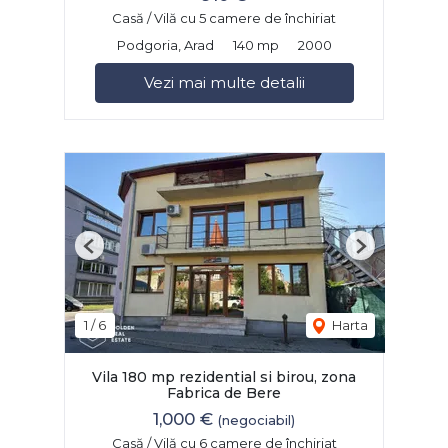
Casă / Vilă cu 5 camere de închiriat
Podgoria, Arad
140 mp
2000
Vezi mai multe detalii
Previous
Next
1
/
6
Harta
Vila 180 mp rezidential si birou, zona
Fabrica de Bere
1,000 €
(negociabil)
Casă / Vilă cu 6 camere de închiriat