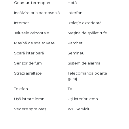
Geamuri termopan
Hotă
Încălzire prin pardoseală
Interfon
Internet
Izolație exterioară
Jaluzele orizontale
Mașină de spălat rufe
Mașină de spălat vase
Parchet
Scară interioară
Șemineu
Senzor de fum
Sistem de alarmă
Străzi asfaltate
Telecomandă poartă
garaj
Telefon
TV
Ușă intrare lemn
Uși interior lemn
Vedere spre oraș
WC Serviciu