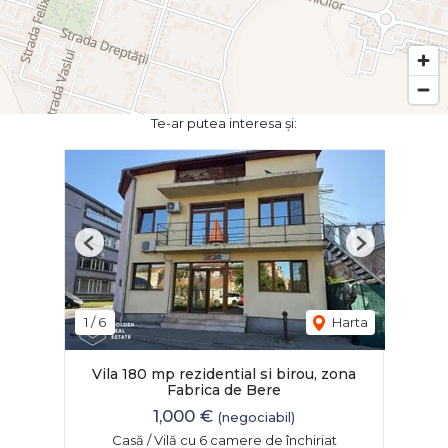
Te-ar putea interesa și:
Previous
Next
1
/
6
Harta
Vila 180 mp rezidential si birou, zona
Fabrica de Bere
1,000 €
(negociabil)
Casă / Vilă cu 6 camere de închiriat