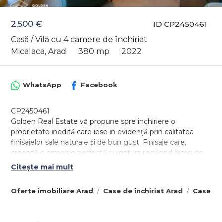
2,500 €
ID CP2450461
Casă / Vilă cu 4 camere de închiriat
Micalaca, Arad
380 mp
2022
WhatsApp
Facebook
CP2450461
Golden Real Estate vă propune spre inchiriere o
proprietate inedită care iese in evidență prin calitatea
finisajelor sale naturale și de bun gust. Finisaje care,
creează o armonie perfectă cu natura regăsind lemn de
cea mai inaltă calitate, cele mai fine finisaje,
Citește mai mult
piatră naturală, marmură, granit.
Proprietatea deține o casă cu o suprafață construită de
Oferte imobiliare Arad
Case de închiriat Arad
Case de 
442m2, o amprentă la sol de 239 m2 și o
suprafață utilă de 380 m2.
Casa principală este compusă astfel: la parter, un garaj