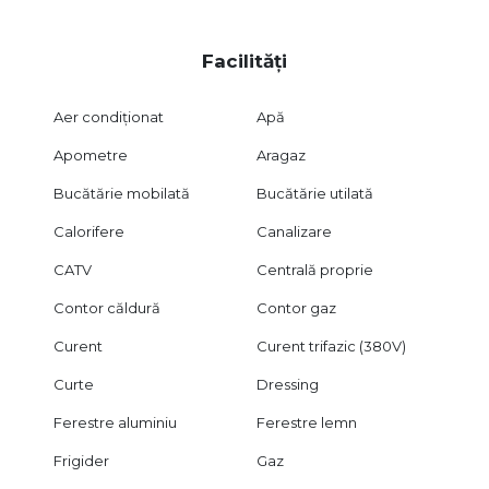
COMISION 0%
Agent Golden Real Estate.
Facilități
Aer condiționat
Apă
Apometre
Aragaz
Bucătărie mobilată
Bucătărie utilată
Calorifere
Canalizare
CATV
Centrală proprie
Contor căldură
Contor gaz
Curent
Curent trifazic (380V)
Curte
Dressing
Ferestre aluminiu
Ferestre lemn
Frigider
Gaz