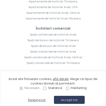
Apartamente de închiriat Timisoara
Apartamente de închiriat Arad, UTA
Apartamente de închiriat Arad, Central
Apartamente de închiriat Arad, Micalaca
Închirieri comercial
Spații comerciale de închiriat Arad
Spații de birouri de închiriat Timisoara
Spații de birouri de închiriat Arad
Spații industriale de închiriat Arad
Spații comerciale de închiriat Arad, Central
Spații comerciale de închiriat Timisoara
Acest site folosește cookies,
află detalii
.
Alege ce tipuri de
cookies dorești să permitem:
Necesare
Statistică
Marketing
©
2026
Golden Imozone S.R.L.
Site creat în
Resping tot
Accept tot