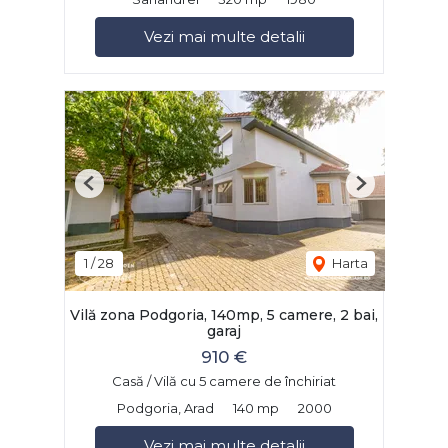
Vezi mai multe detalii
Previous
Next
1
/
28
Harta
Vilă zona Podgoria, 140mp, 5 camere, 2 bai,
garaj
910 €
Casă / Vilă cu 5 camere de închiriat
Podgoria, Arad
140 mp
2000
Vezi mai multe detalii