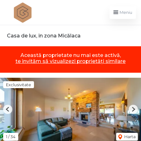
Meniu
Casa de lux, in zona Micălaca
Această proprietate nu mai este activă,
te invităm să vizualizezi proprietăți similare
Exclusivitate
Previous
Nex
1
/
34
Harta