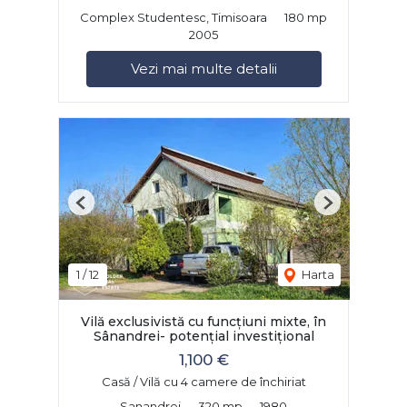
Complex Studentesc, Timisoara
180 mp
2005
Vezi mai multe detalii
Previous
Next
1
/
12
Harta
Vilă exclusivistă cu funcțiuni mixte, în
Sânandrei- potențial investițional
1,100 €
Casă / Vilă cu 4 camere de închiriat
Sanandrei
320 mp
1980