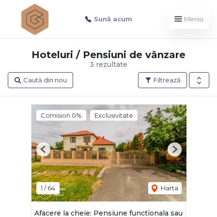
Sună acum
Meniu
Hoteluri / Pensiuni de vânzare
3 rezultate
Caută din nou
Filtrează
Comision 0%
Exclusivitate
Previous
Next
1
/
64
Harta
Afacere la cheie: Pensiune functionala sau