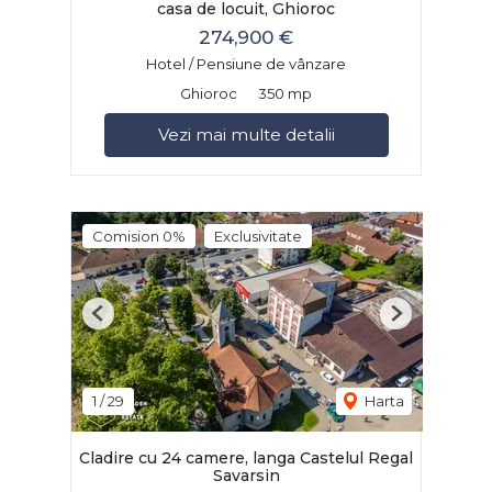
casa de locuit, Ghioroc
274,900 €
Hotel / Pensiune de vânzare
Ghioroc
350 mp
Vezi mai multe detalii
Comision 0%
Exclusivitate
Previous
Next
1
/
29
Harta
Cladire cu 24 camere, langa Castelul Regal
Savarsin