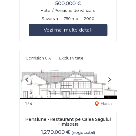
500,000 €
Hotel / Pensiune de vânzare
Savarsin
750 mp
2000
Vezi mai multe detalii
Comision 0%
Exclusivitate
Previous
Next
1
/
4
Harta
Pensiune -Restaurant pe Calea Sagului
Timisoara
1,270,000 €
(negociabil)