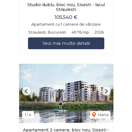
Studio dublu, bloc nou, Sisesti - lacul
Straulesti
105,540 €
Apartament cu 1 camere de vânzare
Straulesti, Bucuresti
49.76 mp
2026
Vezi mai multe detalii
Previous
Next
1
/
4
Harta
Apartament 2 camere, bloc nou, Sisesti -