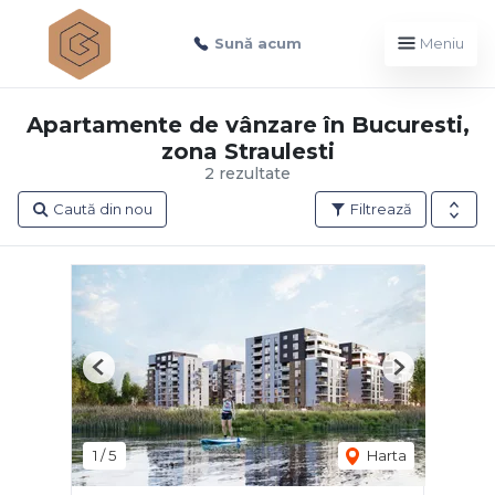
Sună acum
Meniu
Apartamente de vânzare în Bucuresti,
zona Straulesti
2 rezultate
Caută din nou
Filtrează
Previous
Next
1
/
5
Harta