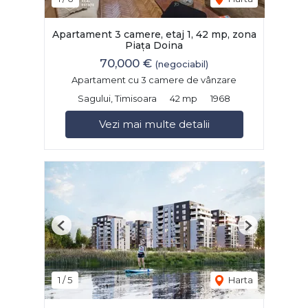
Apartament 3 camere, etaj 1, 42 mp, zona
Piața Doina
70,000 €
(negociabil)
Apartament cu 3 camere de vânzare
Sagului, Timisoara
42 mp
1968
Vezi mai multe detalii
Previous
Next
1
/
5
Harta