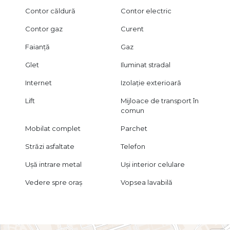
Contor căldură
Contor electric
Contor gaz
Curent
Faianță
Gaz
Glet
Iluminat stradal
Internet
Izolație exterioară
Lift
Mijloace de transport în
comun
Mobilat complet
Parchet
Străzi asfaltate
Telefon
Ușă intrare metal
Uși interior celulare
Vedere spre oraș
Vopsea lavabilă