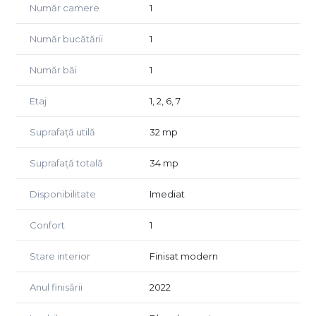
Număr camere
1
Compartimentare (model tip):
Număr bucătării
1
Dormitor
Bucătărie
Baie
Număr băi
1
Dressing
Hol
Etaj
1, 2, 6, 7
Se predau complet mobilate și utilate:
Suprafață utilă
32 mp
TV
Aer condiționat
Suprafață totală
34 mp
Pat cu saltea memory
Noptiere
Disponibilitate
Imediat
Dressing
Mașină de spălat
Confort
1
Aragaz + hotă
Mobilier bucătărie complet
Stare interior
Finisat modern
Baie echipată: cabină duș, WC, chiuvetă, oglindă LED
Spoturi
Anul finisării
2022
Uși interior Pinum
Parchet Pinum