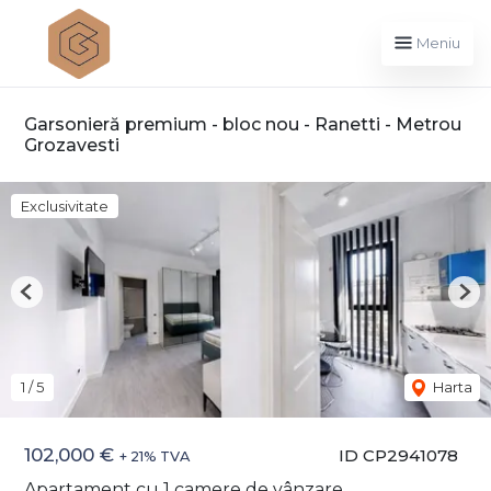
Meniu
Garsonieră premium - bloc nou - Ranetti - Metrou
Grozavesti
Exclusivitate
Previous
Nex
1
/
5
Harta
102,000 €
ID CP2941078
+ 21% TVA
Apartament cu 1 camere de vânzare