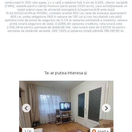
Te-ar putea interesa și:
Previous
Next
1
/
6
Harta