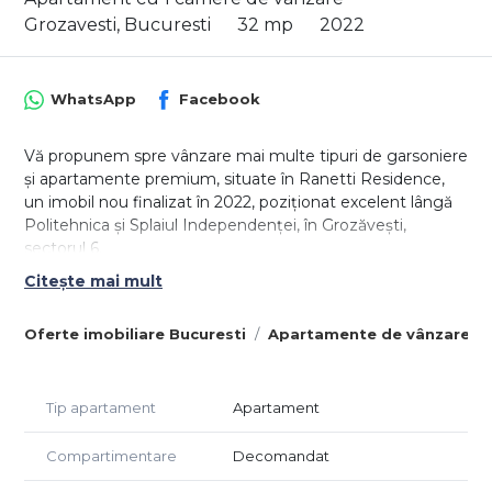
Grozavesti, Bucuresti
32 mp
2022
WhatsApp
Facebook
Vă propunem spre vânzare mai multe tipuri de garsoniere
și apartamente premium, situate în Ranetti Residence,
un imobil nou finalizat în 2022, poziționat excelent lângă
Politehnica și Splaiul Independenței, în Grozăvești,
sectorul 6.
Citește mai mult
📍 Zonă cu cerere ridicată pentru închiriere – ideal pentru
investiție.
Oferte imobiliare Bucuresti
Apartamente de vânzare Bu
Detalii imobil:
Regim înălțime: P + 8
Etaje disponibile: 1, 2, 6, 7
Tip apartament
Apartament
Bloc finalizat în 2022
Fațadă ventilată
Compartimentare
Decomandat
Balustrade din sticlă fumurie
Acces securizat