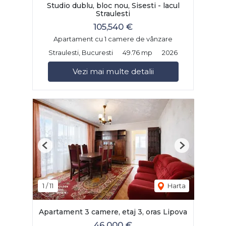
Studio dublu, bloc nou, Sisesti - lacul
Straulesti
105,540 €
Apartament cu 1 camere de vânzare
Straulesti, Bucuresti
49.76 mp
2026
Vezi mai multe detalii
Previous
Next
1
/
11
Harta
Apartament 3 camere, etaj 3, oras Lipova
46,000 €