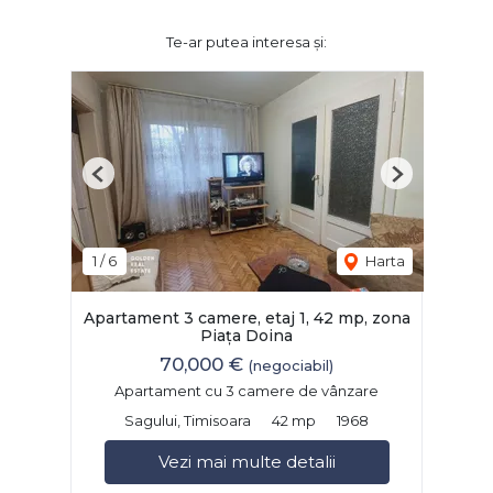
Te-ar putea interesa și:
Previous
Next
1
/
6
Harta
Apartament 3 camere, etaj 1, 42 mp, zona
Piața Doina
70,000 €
(negociabil)
Apartament cu 3 camere de vânzare
Sagului, Timisoara
42 mp
1968
Vezi mai multe detalii