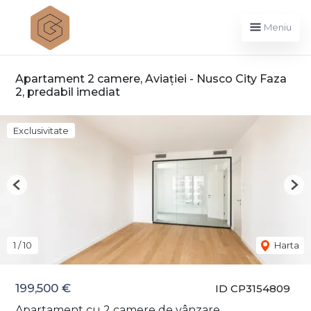
Meniu
Apartament 2 camere, Aviației - Nusco City Faza
2, predabil imediat
Exclusivitate
Previous
Nex
1
/
10
Harta
199,500 €
ID CP3154809
Apartament cu 2 camere de vânzare