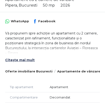
Pipera, Bucuresti
50 mp
2026
WhatsApp
Facebook
Vă propunem spre achiziție un apartament cu 2 camere,
caracterizat prin rafinament, funcționalitate și o
poziționare strategică în zona de business din nordul
Bucureștiului, la intersecția cartierelor Aviației – Floreasca
– Pipera
Citește mai mult
Proprietatea este situată în cadrul ansamblului Nusco City
2, Șoseaua Pipera nr. 48, Bloc J (finalizat), cu
Oferte imobiliare Bucuresti
Apartamente de vânzare Bu
disponibilitate de predare imediată.
Detalii:
- 50 mp utili
Tip apartament
Apartament
- plus balcon de 5 mp
- etaj 5/10
Compartimentare
Decomandat
- decomandat