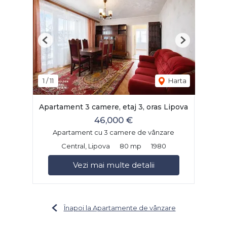
Previous
Next
1
/
11
Harta
Apartament 3 camere, etaj 3, oras Lipova
46,000 €
Apartament cu 3 camere de vânzare
Central, Lipova
80 mp
1980
Vezi mai multe detalii
Înapoi la Apartamente de vânzare