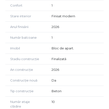
Confort
1
Proprietatea beneficiază, de asemenea, de un sistem
Smart Home integrat.
Stare interior
Finisat modern
Preț 199.500 euro
Anul finisării
2026
Număr balcoane
1
Imobil
Bloc de apart.
Stadiu construcție
Finalizată
An construcție
2026
Construcție nouă
Da
Tip construcție
Beton
Număr etaje
10
clădire