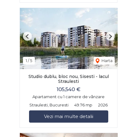
Previous
Next
1
/
5
Harta
Studio dublu, bloc nou, Sisesti - lacul
Straulesti
105,540 €
Apartament cu 1 camere de vânzare
Straulesti, Bucuresti
49.76 mp
2026
Vezi mai multe detalii