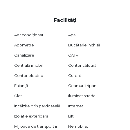
Facilități
Aer condiționat
Apă
Apometre
Bucătărie închisă
Canalizare
CATV
Centrală imobil
Contor căldură
Contor electric
Curent
Faianță
Geamuri tripan
Glet
Iluminat stradal
Încălzire prin pardoseală
Internet
Izolație exterioară
Lift
Mijloace de transport în
Nemobilat