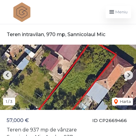
Meniu
Teren intravilan, 970 mp, Sannicolaul Mic
Previous
Nex
1
/
3
Harta
57,000 €
ID CP2669466
Teren de 937 mp de vânzare