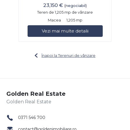
23,150 €
(negociabil)
Teren de 1,205 mp de vânzare
Macea
1,205 mp
Vezi mai multe detalii
Înapoi la Terenuri de vânzare
Golden Real Estate
0371 546 700
contact@goldenimobiliare.ro