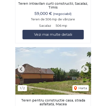
Teren intravilan curti constructii, Sacalaz,
Timis
59,000 €
(negociabil)
Teren de 506 mp de vânzare
Sacalaz
506 mp
Vezi mai multe detalii
Previous
Next
1
/
2
Harta
Teren pentru constructie casa, strada
asfaltată, Macea