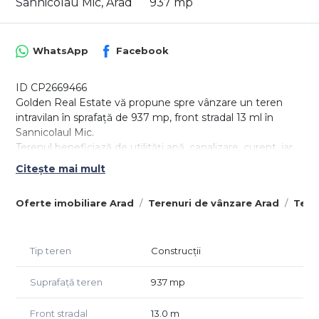
Sannicolau Mic, Arad
937 mp
WhatsApp
Facebook
ID CP2669466
Golden Real Estate vă propune spre vânzare un teren
intravilan în sprafață de 937 mp, front stradal 13 ml în
Sannicolaul Mic.
Terenul beneficiază de utilități apă, canalizare, curent, iar
branșarea la rețeua de gaz se poate efectua cu ușurință
Citește mai mult
fiind în fața terenului.
Pentru detalii și vizionare, apelați numărul din anunț.
Oferte imobiliare Arad
Terenuri de vânzare Arad
Tere
Preț 57.000 euro, negociabil.
Agent Golden Real Estate.
Pentru acest imobil se plăteşte comision la cumpărare,
Tip teren
Construcții
compania noastră obligandu-se să prezinte oferta
dumneavoastră de preţ, să vă asigure consultanţă şi
asistenţă până la finalizarea tranzacţiei, să se ocupe de
Suprafață teren
937 mp
actele necesare pentru notar.
Front stradal
13.0 m