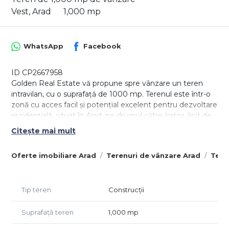
Vest, Arad
1,000 mp
WhatsApp
Facebook
ID CP2667958
Golden Real Estate vă propune spre vânzare un teren
intravilan, cu o suprafață de 1000 mp. Terenul este într-o
zonă cu acces facil și potențial excelent pentru dezvoltare
rezidențială, situat în Arad, pe drumul către Iratoș, lipit de
cartierul Westfield iar frontul stradal este de 17 m.
Citește mai mult
Documentația pentru Planul Urbanistic Zonal este în
lucru, ceea ce oferă vitorului proprietar flexibilitatea în
Oferte imobiliare Arad
Terenuri de vânzare Arad
Tere
configurarea proiectului dorit.
Agent excusiv Golden Real Estate.
Tip teren
Construcții
Preț 29.000 ușor negociabil. Comision 0% la cumpărare.
Suprafață teren
1,000 mp