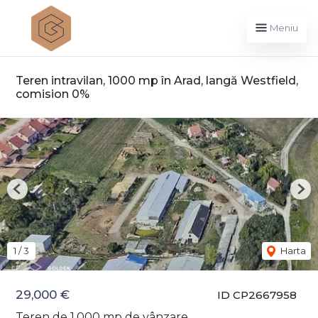
Meniu
Teren intravilan, 1000 mp în Arad, langă Westfield,
comision 0%
Previous
Nex
1
/
3
Harta
29,000 €
ID CP2667958
Teren de 1,000 mp de vânzare