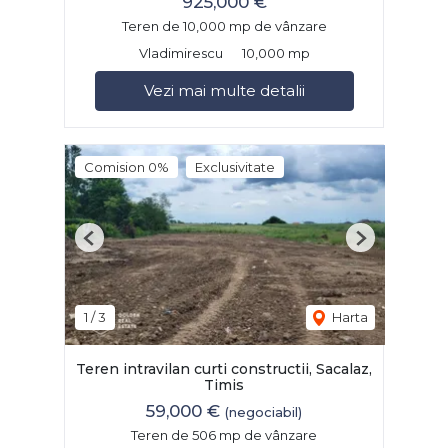
925,000 €
Teren de 10,000 mp de vânzare
Vladimirescu
10,000 mp
Vezi mai multe detalii
Comision 0%
Exclusivitate
Previous
Next
1
/
3
Harta
Teren intravilan curti constructii, Sacalaz,
Timis
59,000 €
(negociabil)
Teren de 506 mp de vânzare