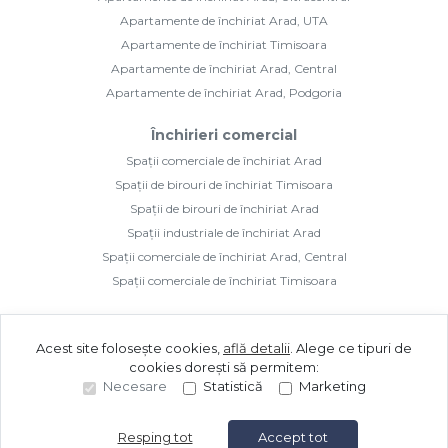
Apartamente de închiriat Arad, UTA
Apartamente de închiriat Timisoara
Apartamente de închiriat Arad, Central
Apartamente de închiriat Arad, Podgoria
Închirieri comercial
Spații comerciale de închiriat Arad
Spații de birouri de închiriat Timisoara
Spații de birouri de închiriat Arad
Spații industriale de închiriat Arad
Spații comerciale de închiriat Arad, Central
Spații comerciale de închiriat Timisoara
Acest site folosește cookies,
află detalii
.
Alege ce tipuri de
cookies dorești să permitem:
Necesare
Statistică
Marketing
©
2026
Golden Imozone S.R.L.
Site creat în
Resping tot
Accept tot
Sună acum
Solicită vizionare