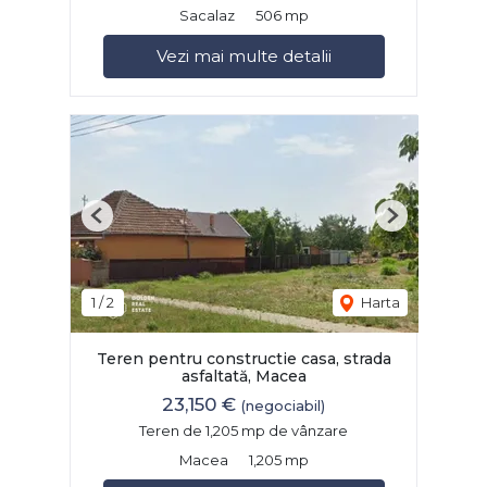
Sacalaz
506 mp
Vezi mai multe detalii
Previous
Next
1
/
2
Harta
Teren pentru constructie casa, strada
asfaltată, Macea
23,150 €
(negociabil)
Teren de 1,205 mp de vânzare
Macea
1,205 mp