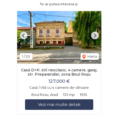
Te-ar putea interesa și:
Previous
Next
1
/
20
Harta
Casă D+P, stil neoclasic, 4 camere, garaj,
str. Preparandiei, zona Boul Roșu
127,000 €
Casă / Vilă cu 4 camere de vânzare
Boul Rosu, Arad
133 mp
1935
Vezi mai multe detalii