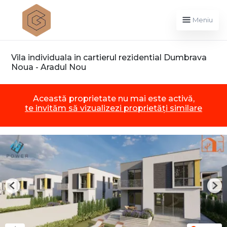
Meniu
Vila individuala in cartierul rezidential Dumbrava
Noua - Aradul Nou
Această proprietate nu mai este activă,
te invităm să vizualizezi proprietăți similare
Previous
Nex