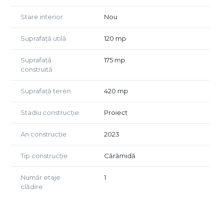
Proprietatea deține toate utilitățile, respectiv: gaz, curent,
Stare interior
Nou
apă și canalizare.
Suprafață utilă
120 mp
Construcția datează din anul 2023 fiind din căramidă
Porotherm prevăzută cu o izolație de 10 cm și vopsea
Suprafață
175 mp
lavabilă de înaltă calitate, special concepută pentru
construită
finisajele exterioare, astfel incat să fie rezistentă la
intemperii și la variațiile de temperatură.
Suprafață teren
420 mp
Incălzirea acestei proprietăți se face cu gaz, având
Stadiu construcție
Proiect
instalație de încălzire prin pardosea cu sistem separat
pentru fiecare nivel.
Geamurile sunt termopan calitativ, iar ușile, gresia,
An construcție
2023
parchetul sunt de înaltă calitate.
Tip construcție
Cărămidă
Vă invităm să pășiți alături de noi la o vizionare a acestei
proprietăți pe care în curând o veți numi ”Acasă”.
Număr etaje
1
clădire
Preț 190 000 euro