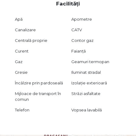
Facilități
Apă
Apometre
Canalizare
CATV
Centrală proprie
Contor gaz
Curent
Faianță
Gaz
Geamuri termopan
Gresie
Iluminat stradal
Încălzire prin pardoseală
Izolație exterioară
Mijloace de transport în
Străzi asfaltate
comun
Telefon
Vopsea lavabilă