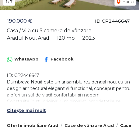
1
/
7
Harta
190,000 €
ID CP2446647
Casă / Vilă cu 5 camere de vânzare
Aradul Nou, Arad
120 mp
2023
WhatsApp
Facebook
ID: CP2446647
Dumbrava Nouă este un ansamblu rezidențial nou, cu un
design arhitectural elegant si funcțional, conceput pentru
a oferi un stil de viață confortabil și modern.
Construite în stil original și minimalist, proprietățile se
ridică la cele mai înalte standarde în materie de dotări și
Citește mai mult
materiale de construcție folosite.
Oferte imobiliare Arad
Case de vânzare Arad
Case de
Vilele individuale au suprafață utilă de 120 mp, te teren de
aproximativ 420 mp.
Accesul se face printr-o, apoi prin holul se ajunge în