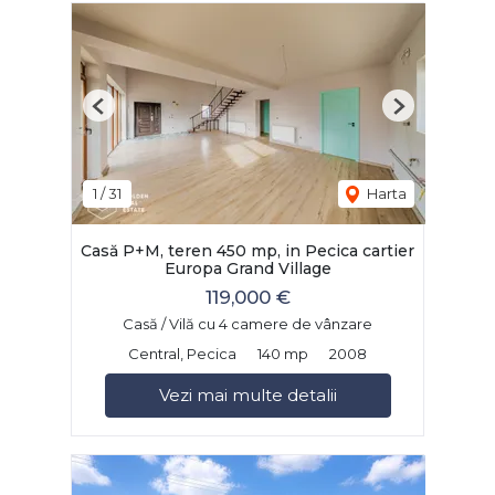
Previous
Next
1
/
31
Harta
Casă P+M, teren 450 mp, in Pecica cartier
Europa Grand Village
119,000 €
Casă / Vilă cu 4 camere de vânzare
Central, Pecica
140 mp
2008
Vezi mai multe detalii