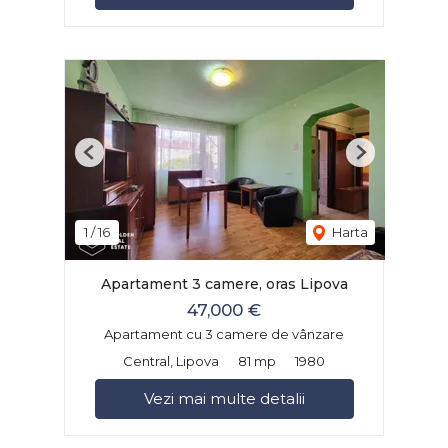
Previous
Next
1
/
16
Harta
Apartament 3 camere, oras Lipova
47,000 €
Apartament cu 3 camere de vânzare
Central, Lipova
81 mp
1980
Vezi mai multe detalii