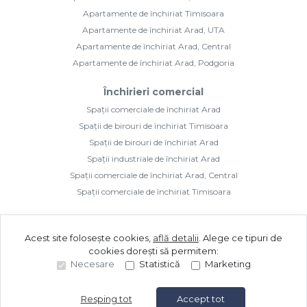
Apartamente de închiriat Timisoara
Apartamente de închiriat Arad, UTA
Apartamente de închiriat Arad, Central
Apartamente de închiriat Arad, Podgoria
Închirieri comercial
Spații comerciale de închiriat Arad
Spații de birouri de închiriat Timisoara
Spații de birouri de închiriat Arad
Spații industriale de închiriat Arad
Spații comerciale de închiriat Arad, Central
Spații comerciale de închiriat Timisoara
Acest site folosește cookies,
află detalii
.
Alege ce tipuri de
cookies dorești să permitem:
Necesare
Statistică
Marketing
©
2026
Golden Imozone S.R.L.
Site creat în
Resping tot
Accept tot