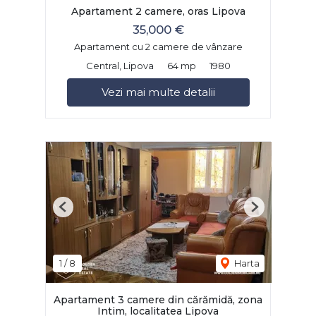
Apartament 2 camere, oras Lipova
35,000 €
Apartament cu 2 camere de vânzare
Central, Lipova
64 mp
1980
Vezi mai multe detalii
Previous
Next
1
/
8
Harta
Apartament 3 camere din cărămidă, zona
Intim, localitatea Lipova