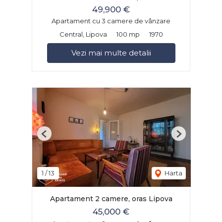
49,900 €
Apartament cu 3 camere de vânzare
Central, Lipova
100 mp
1970
Vezi mai multe detalii
Previous
Next
1
/
13
Harta
Apartament 2 camere, oras Lipova
45,000 €