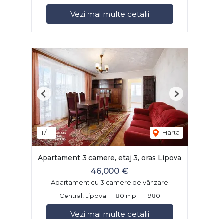
Vezi mai multe detalii
Previous
Next
1
/
11
Harta
Apartament 3 camere, etaj 3, oras Lipova
46,000 €
Apartament cu 3 camere de vânzare
Central, Lipova
80 mp
1980
Vezi mai multe detalii