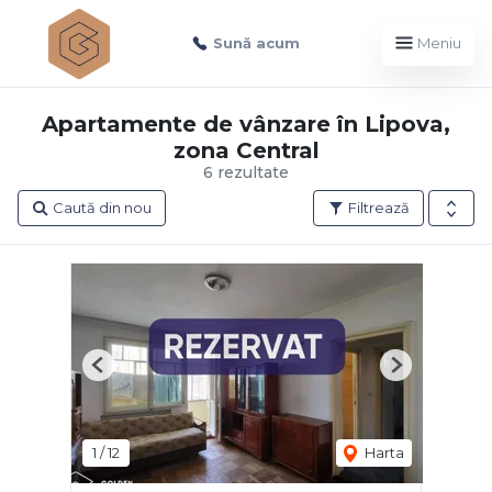
Sună acum
Meniu
Apartamente de vânzare în Lipova,
zona Central
6 rezultate
Caută din nou
Filtrează
Previous
Next
1
/
12
Harta