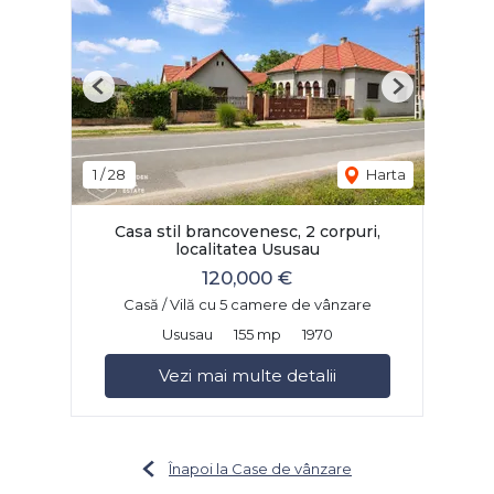
Previous
Next
1
/
28
Harta
Casa stil brancovenesc, 2 corpuri,
localitatea Ususau
120,000 €
Casă / Vilă cu 5 camere de vânzare
Ususau
155 mp
1970
Vezi mai multe detalii
Înapoi la Case de vânzare