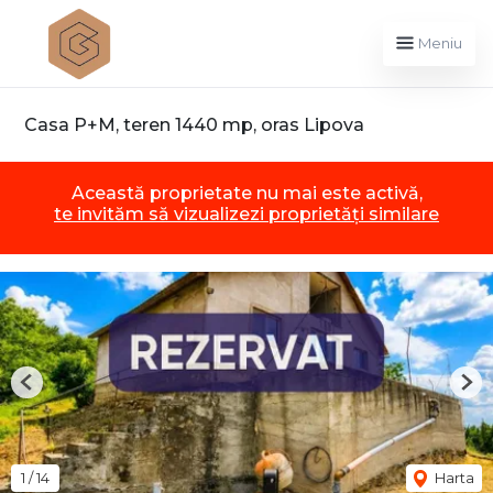
Meniu
Casa P+M, teren 1440 mp, oras Lipova
Această proprietate nu mai este activă,
te invităm să vizualizezi proprietăți similare
Previous
Nex
1
/
14
Harta