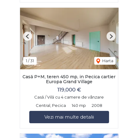
Previous
Next
1
/
31
Harta
Casă P+M, teren 450 mp, in Pecica cartier
Europa Grand Village
119,000 €
Casă / Vilă cu 4 camere de vânzare
Central, Pecica
140 mp
2008
Vezi mai multe detalii