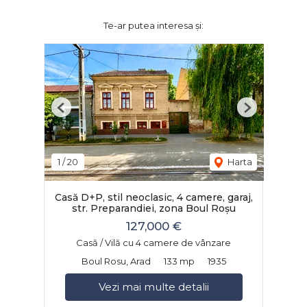
Te-ar putea interesa și:
Previous
Next
1
/
20
Harta
Casă D+P, stil neoclasic, 4 camere, garaj,
str. Preparandiei, zona Boul Roșu
127,000 €
Casă / Vilă cu 4 camere de vânzare
Boul Rosu, Arad
133 mp
1935
Vezi mai multe detalii