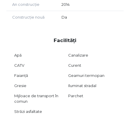
vacanță sau rezidentială.
An construcție
2014
Această casă se vinde mobilată și utilată.
Preț: 43.500 euro, negociabil.
Construcție nouă
Da
Agent exclusiv Golden Real Estate.
Facilități
Apă
Canalizare
CATV
Curent
Faianță
Geamuri termopan
Gresie
Iluminat stradal
Mijloace de transport în
Parchet
comun
Străzi asfaltate