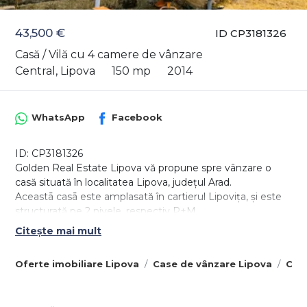
43,500 €
ID CP3181326
Casă / Vilă cu 4 camere de vânzare
Central, Lipova
150 mp
2014
WhatsApp
Facebook
ID: CP3181326
Golden Real Estate Lipova vă propune spre vânzare o
casă situată în localitatea Lipova, județul Arad.
Aceastā casā este amplasată în cartierul Lipovița, și este
structurată pe 2 nivele, respectiv P+M.
La parter existā un hol spațios care decomandează
Citește mai mult
intrările înspre cele 2 dormitoare și living, precum si între
baie și bucătărie.
Oferte imobiliare Lipova
Case de vânzare Lipova
Case
La mansardă intrarea se face pe exterior, pe o scară de
fier, unde există o pardoseală din lemn și un spațiu
deschis care se poate compartimenta dupa bunul plac al