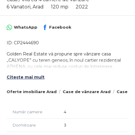
6 Vanatori, Arad
120 mp
2022
WhatsApp
Facebook
ID: CP2444690
Golden Real Estate vă propune spre vânzare casa
„CALYOPE” cu teren geneos, în noul cartier rezidenţial
ATHENA, cu cele mai reduse costuri de întreținere.
Citește mai mult
Locuința este construită pe o suprafață de circa 400 mp
de teren, din care:
- suprafața construită la sol: 71 mp
Oferte imobiliare Arad
Case de vânzare Arad
Case de
- suprafața construită desfășurată: 142 mp
- carport acoperit: 25 mp
Număr camere
4
La parter, regăsim un living open space, bucătăria, o baie
și o cameră tehnică. Din livingul luminos, avem acces
Dormitoare
3
direct la terasa care trimite în grădină, locul ideal unde
putem petrece timpul cu familia și prietenii sau unde ne