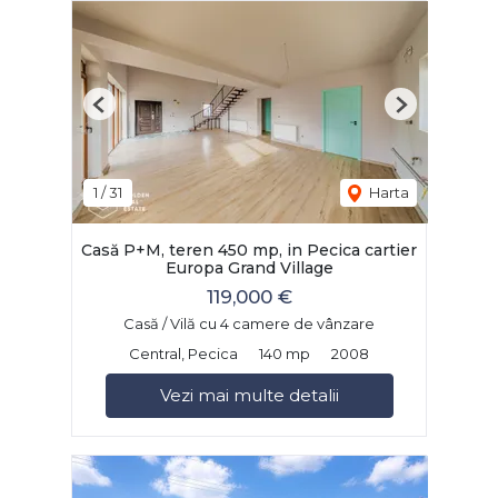
Previous
Next
1
/
31
Harta
Casă P+M, teren 450 mp, in Pecica cartier
Europa Grand Village
119,000 €
Casă / Vilă cu 4 camere de vânzare
Central, Pecica
140 mp
2008
Vezi mai multe detalii