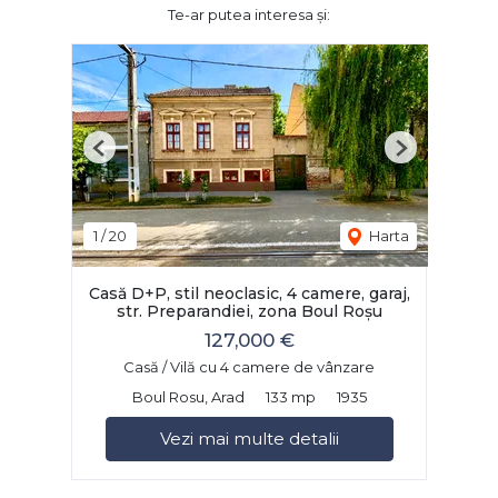
Te-ar putea interesa și:
Previous
Next
1
/
20
Harta
Casă D+P, stil neoclasic, 4 camere, garaj,
str. Preparandiei, zona Boul Roșu
127,000 €
Casă / Vilă cu 4 camere de vânzare
Boul Rosu, Arad
133 mp
1935
Vezi mai multe detalii