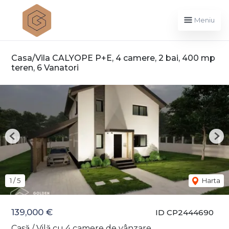
Meniu
Casa/Vila CALYOPE P+E, 4 camere, 2 bai, 400 mp
teren, 6 Vanatori
Previous
Nex
1
/
5
Harta
139,000 €
ID CP2444690
Casă / Vilă cu 4 camere de vânzare