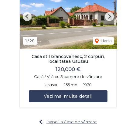
Previous
Next
1
/
28
Harta
Casa stil brancovenesc, 2 corpuri,
localitatea Ususau
120,000 €
Casă / Vilă cu 5 camere de vânzare
Ususau
155 mp
1970
Vezi mai multe detalii
Înapoi la Case de vânzare