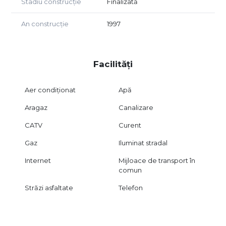
Stadiu construcție
Finalizată
An construcție
1997
Facilități
Aer condiționat
Apă
Aragaz
Canalizare
CATV
Curent
Gaz
Iluminat stradal
Internet
Mijloace de transport în
comun
Străzi asfaltate
Telefon