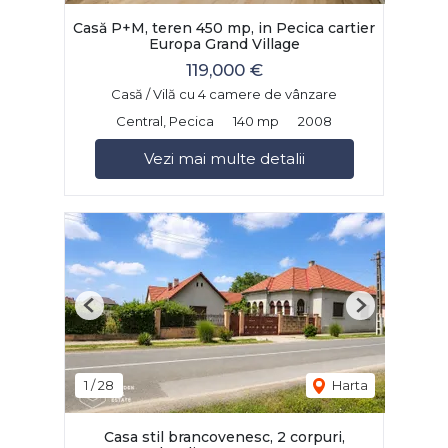
Casă P+M, teren 450 mp, in Pecica cartier
Europa Grand Village
119,000 €
Casă / Vilă cu 4 camere de vânzare
Central, Pecica
140 mp
2008
Vezi mai multe detalii
Previous
Next
1
/
28
Harta
Casa stil brancovenesc, 2 corpuri,