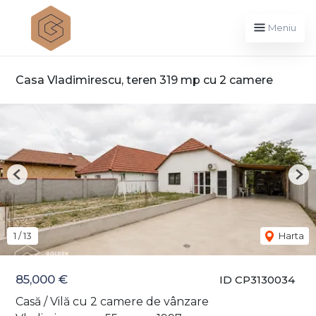
Meniu
Casa Vladimirescu, teren 319 mp cu 2 camere
Previous
Nex
1
/
13
Harta
85,000 €
ID CP3130034
Casă / Vilă cu 2 camere de vânzare