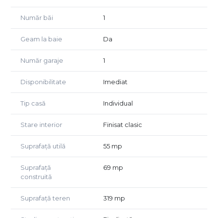
Mai dispune si de o anexă, care poate fi folosită ca și loc
Număr băi
1
de parcare sau poate avea și o altă întrebuințare.
Geam la baie
Da
Preț: 85.000 euro, negociabil, COMISION 0%.
Număr garaje
1
Agent exclusiv Golden Real Estate.
Disponibilitate
Imediat
Tip casă
Individual
Stare interior
Finisat clasic
Suprafață utilă
55 mp
Suprafață
69 mp
construită
Suprafață teren
319 mp