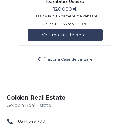
localitatea Ususau
120,000 €
Casă / Vilă cu 5 camere de vânzare
Ususau
155 mp
1970
Vezi mai multe detalii
Înapoi la Case de vânzare
Golden Real Estate
0371 546 700