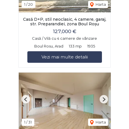
1
/
20
Harta
Casă D+P, stil neoclasic, 4 camere, garaj,
str. Preparandiei, zona Boul Roșu
127,000 €
Casă / Vilă cu 4 camere de vânzare
Boul Rosu, Arad
133 mp
1935
Vezi mai multe detalii
Previous
Next
1
/
31
Harta