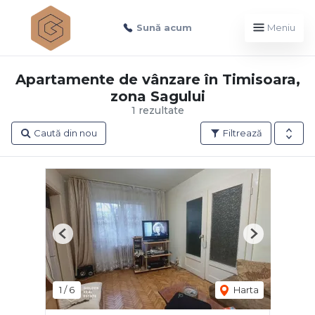
Sună acum
Meniu
Apartamente de vânzare în Timisoara,
zona Sagului
1 rezultate
Caută din nou
Filtrează
Previous
Next
1
/
6
Harta