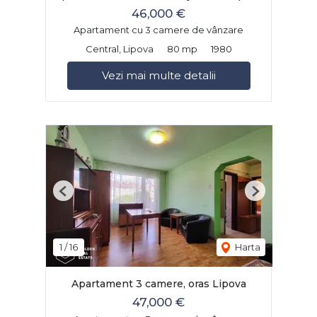
46,000 €
Apartament cu 3 camere de vânzare
Central, Lipova
80 mp
1980
Vezi mai multe detalii
Previous
Next
1
/
16
Harta
Apartament 3 camere, oras Lipova
47,000 €