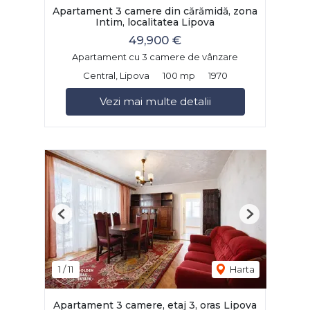
Apartament 3 camere din cărămidă, zona
Intim, localitatea Lipova
49,900 €
Apartament cu 3 camere de vânzare
Central, Lipova
100 mp
1970
Vezi mai multe detalii
Previous
Next
1
/
11
Harta
Apartament 3 camere, etaj 3, oras Lipova