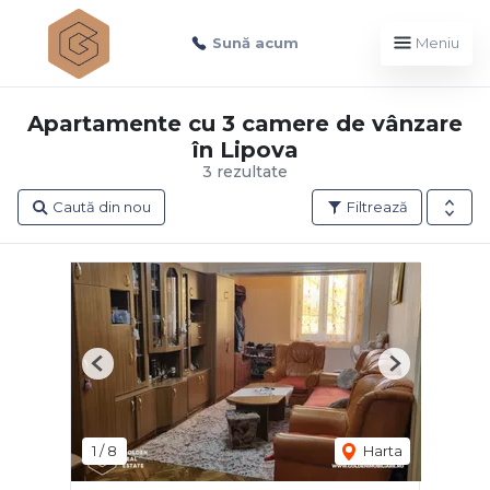
Sună acum
Meniu
Apartamente cu 3 camere de vânzare
în Lipova
3 rezultate
Caută din nou
Filtrează
Previous
Next
1
/
8
Harta