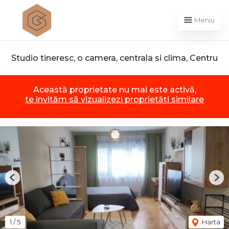
Meniu
Studio tineresc, o camera, centrala si clima, Centru
Această proprietate nu mai este activă,
te invităm să vizualizezi proprietăți similare
Previous
Nex
1
/
5
Harta