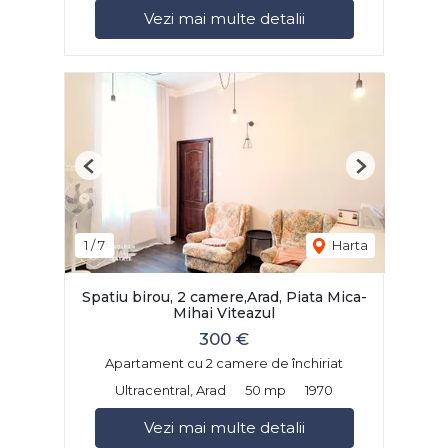
Vezi mai multe detalii
Previous
Next
1
/
7
Harta
Spatiu birou, 2 camere,Arad, Piata Mica-
Mihai Viteazul
300 €
Apartament cu 2 camere de închiriat
Ultracentral, Arad
50 mp
1970
Vezi mai multe detalii