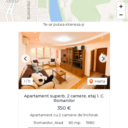
Te-ar putea interesa și:
Previous
Next
1
/
11
Harta
Apartament superb, 2 camere, etaj 1, C.
Romanilor
350 €
Apartament cu 2 camere de închiriat
Romanilor, Arad
60 mp
1980