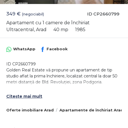
349 €
ID CP2660799
(negociabil)
Apartament cu 1 camere de închiriat
Ultracentral, Arad
40 mp
1985
WhatsApp
Facebook
ID CP2660799
Golden Real Estate vă propune un apartament de tip
studio aflat la prima închiriere, localizat central la doar 50
metri distanță de Bld. Revoluției, zona Podgoria.
Locuința se află la etajul 3, si se compune dintr-un hol
Citește mai mult
dotat cu spații pentru depozitare, o cameră mare de zi
dotată cu canapea extensibilă și pat matrimonial, o
Oferte imobiliare Arad
Apartamente de închiriat Arad
bucătărie modernă echipată și utilată cu toată aparatura
necesară, balcon închis ce comunică cu bucătăria, baie
spațioasă și modern amenajată dotată cu geam.