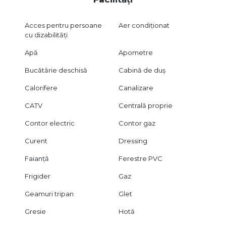
Acces pentru persoane
Aer condiționat
cu dizabilități
Apă
Apometre
Bucătărie deschisă
Cabină de duș
Calorifere
Canalizare
CATV
Centrală proprie
Contor electric
Contor gaz
Curent
Dressing
Faianță
Ferestre PVC
Frigider
Gaz
Geamuri tripan
Glet
Gresie
Hotă