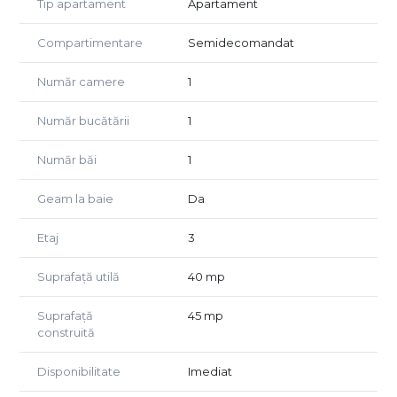
Tip apartament
Apartament
Apartamentul dispune de centrală pe gaz, climă, mobilier
și electrocasnice moderne, rolete cu acționare electrică.
Compartimentare
Semidecomandat
OCUPABIL IMEDIAT!
Număr camere
1
Preț 349 euro/lună, negociabil.
Agent Exclusiv Golden Real Estate.
Număr bucătării
1
Număr băi
1
Geam la baie
Da
Etaj
3
Suprafață utilă
40 mp
Suprafață
45 mp
construită
Disponibilitate
Imediat