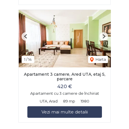
Previous
Next
1
/
14
Harta
Apartament 3 camere, Ared UTA, etaj 5,
parcare
420 €
Apartament cu 3 camere de închiriat
UTA, Arad
89 mp
1980
Vezi mai multe detalii