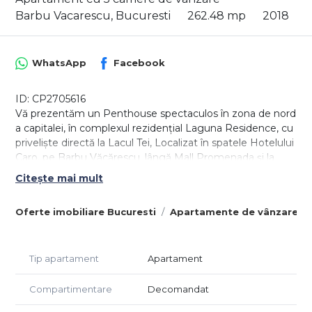
Barbu Vacarescu, Bucuresti
262.48 mp
2018
WhatsApp
Facebook
ID: CP2705616
Vă prezentăm un Penthouse spectaculos în zona de nord
a capitalei, în complexul rezidențial Laguna Residence, cu
priveliște directă la Lacul Tei, Localizat în spatele Hotelului
Caro, pe Barbu Văcărescu, lângă Mall Promenada și la
câțiva pași de stațiile de metrou Pipera și Aurel Vlaicu,
Citește mai mult
acest apartament de tip penthouse redefinește luxul
urban.
Oferte imobiliare Bucuresti
Apartamente de vânzare Bu
Date cheie:
Suprafață utilă: 263 mp
Terasă : 165 mp + 2 balcoane (10 mp)
Tip apartament
Apartament
2 locuri de parcare subterană (35 mp)
Total: 473 mp utili | 540 mp construiți
Compartimentare
Decomandat
🏡 Compartimentare și dotări premium: