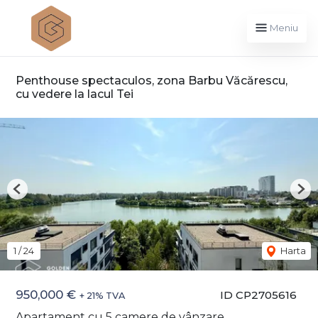
Meniu
Penthouse spectaculos, zona Barbu Văcărescu,
cu vedere la lacul Tei
Previous
Nex
1
/
24
Harta
950,000 €
ID CP2705616
+ 21% TVA
Apartament cu 5 camere de vânzare