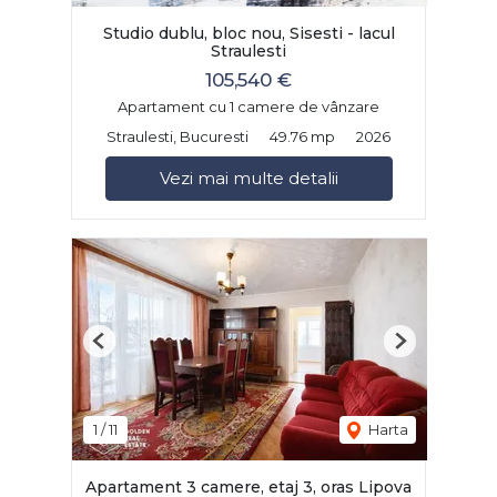
Studio dublu, bloc nou, Sisesti - lacul
Straulesti
105,540 €
Apartament cu 1 camere de vânzare
Straulesti, Bucuresti
49.76 mp
2026
Vezi mai multe detalii
Previous
Next
1
/
11
Harta
Apartament 3 camere, etaj 3, oras Lipova