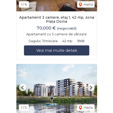
1
/
6
Harta
Apartament 3 camere, etaj 1, 42 mp, zona
Piața Doina
70,000 €
(negociabil)
Apartament cu 3 camere de vânzare
Sagului, Timisoara
42 mp
1968
Vezi mai multe detalii
Previous
Next
1
/
5
Harta