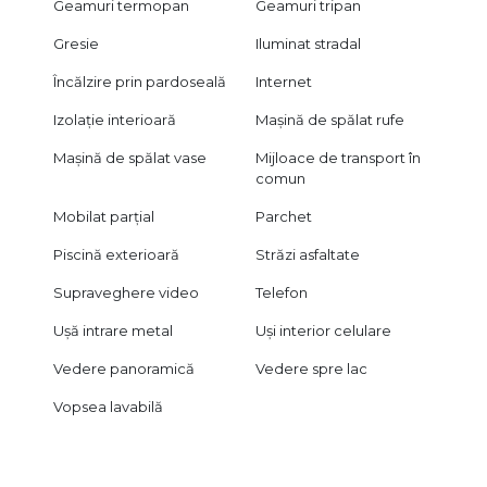
Geamuri termopan
Geamuri tripan
Gresie
Iluminat stradal
Încălzire prin pardoseală
Internet
Izolație interioară
Mașină de spălat rufe
Mașină de spălat vase
Mijloace de transport în
comun
Mobilat parțial
Parchet
Piscină exterioară
Străzi asfaltate
Supraveghere video
Telefon
Ușă intrare metal
Uși interior celulare
Vedere panoramică
Vedere spre lac
Vopsea lavabilă