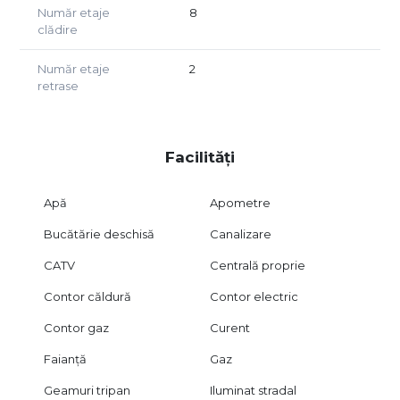
Număr etaje
8
clădire
Număr etaje
2
retrase
Facilități
Apă
Apometre
Bucătărie deschisă
Canalizare
CATV
Centrală proprie
Contor căldură
Contor electric
Contor gaz
Curent
Faianță
Gaz
Geamuri tripan
Iluminat stradal