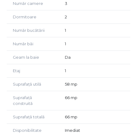
Număr camere
3
Hol
Balcon de 7 mp
Dormitoare
2
Apartamentul beneficiază de:
Număr bucătării
1
Încălzire în pardoseală
Centrală termică proprie pe gaz
Număr băi
1
Aer condiționat
Finisaje moderne
Geam la baie
Da
Geamuri tripan termoizolante
Bloc nou, recepționat în 2024
Etaj
1
Poziționarea la etajul 1 oferă acces facil și un plus de
confort pentru familii, cupluri sau persoane care caută o
Suprafață utilă
58 mp
locuință eficient compartimentată într-un ansamblu
rezidențial modern.
Suprafață
66 mp
construită
Preț: 99.000 Euro + TVA
Suprafață totală
66 mp
Pentru detalii suplimentare și programarea unei vizionări,
vă invităm să ne contactați.
Disponibilitate
Imediat