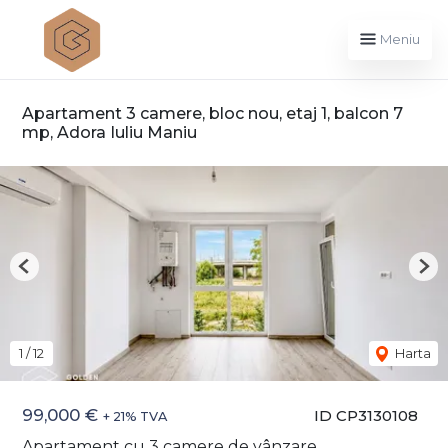
Meniu
Apartament 3 camere, bloc nou, etaj 1, balcon 7
mp, Adora Iuliu Maniu
Previous
Nex
1
/
12
Harta
99,000 €
ID CP3130108
+ 21% TVA
Apartament cu 3 camere de vânzare