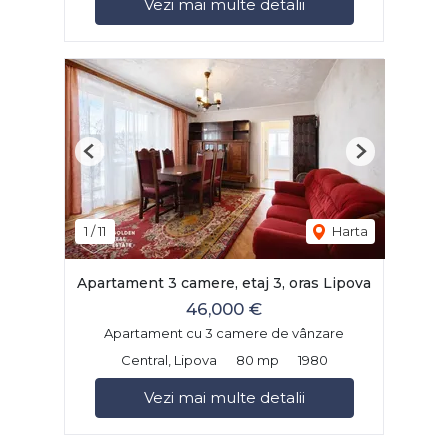
Vezi mai multe detalii
Previous
Next
1
/
11
Harta
Apartament 3 camere, etaj 3, oras Lipova
46,000 €
Apartament cu 3 camere de vânzare
Central, Lipova
80 mp
1980
Vezi mai multe detalii