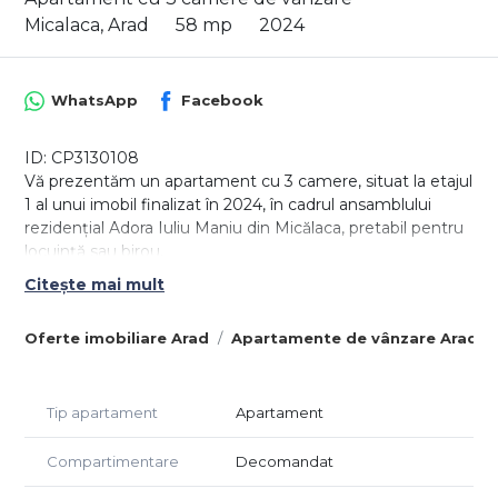
Micalaca, Arad
58 mp
2024
WhatsApp
Facebook
ID: CP3130108
Vă prezentăm un apartament cu 3 camere, situat la etajul
1 al unui imobil finalizat în 2024, în cadrul ansamblului
rezidențial Adora Iuliu Maniu din Micălaca, pretabil pentru
locuință sau birou.
Citește mai mult
Apartamentul are o suprafață utilă de 58 mp, la care se
adaugă un balcon generos de 7 mp, oferind un spațiu
Oferte imobiliare Arad
Apartamente de vânzare Arad
bine compartimentat și finisat complet, pregătit pentru
mutare.
Compartimentare:
Tip apartament
Apartament
Living cu bucătărie open-space
Compartimentare
Decomandat
2 dormitoare
Baie cu duș walk-in