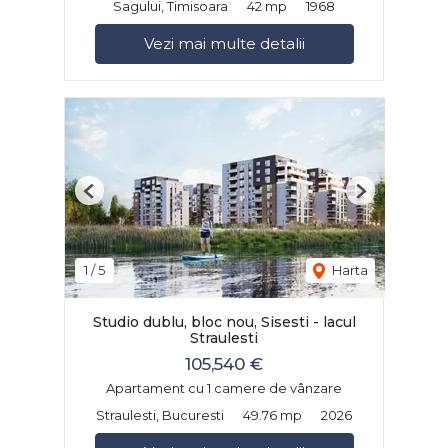
Sagului, Timisoara
42 mp
1968
Vezi mai multe detalii
Previous
Next
1
/
5
Harta
Studio dublu, bloc nou, Sisesti - lacul
Straulesti
105,540 €
Apartament cu 1 camere de vânzare
Straulesti, Bucuresti
49.76 mp
2026