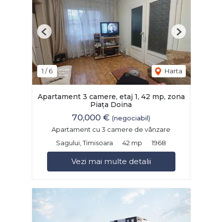
Previous
Next
1
/
6
Harta
Apartament 3 camere, etaj 1, 42 mp, zona
Piața Doina
70,000 €
(negociabil)
Apartament cu 3 camere de vânzare
Sagului, Timisoara
42 mp
1968
Vezi mai multe detalii