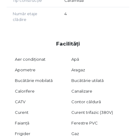
Tip construcție
Cărămidă
Număr etaje
4
clădire
Facilități
Aer condiționat
Apă
Apometre
Aragaz
Bucătărie mobilată
Bucătărie utilată
Calorifere
Canalizare
CATV
Contor căldură
Curent
Curent trifazic (380V)
Faianță
Ferestre PVC
Frigider
Gaz