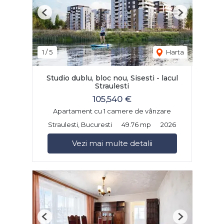
Previous
Next
1
/
5
Harta
Studio dublu, bloc nou, Sisesti - lacul
Straulesti
105,540 €
Apartament cu 1 camere de vânzare
Straulesti, Bucuresti
49.76 mp
2026
Vezi mai multe detalii
Previous
Next