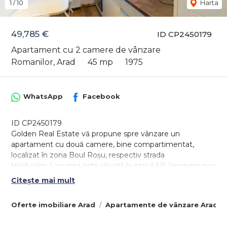
1
/
10
Harta
49,785 €
ID CP2450179
Apartament cu 2 camere de vânzare
Romanilor, Arad
45 mp
1975
WhatsApp
Facebook
ID CP2450179
Golden Real Estate vă propune spre vânzare un
apartament cu două camere, bine compartimentat,
localizat în zona Boul Roșu, respectiv strada
Haiducilor. Locuința este situată la etajul 4/4 (acoperiș nou
din țiglă) dispune de o suprafață de 58 mp conform
Citește mai mult
actelor, apartamentul fiind compus dintr-un dotat cu
spații pentru depozitare, bucătărie separată modern
Oferte imobiliare Arad
Apartamente de vânzare Arad
amenajată și utilată, sufragerie luminoasă și încăpătoare,
baie mare dotată cu geam pentru ventilație și dormitor