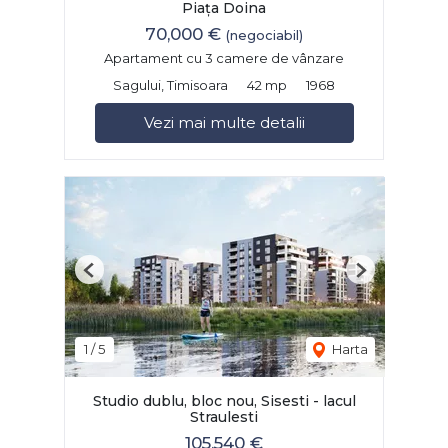
Piața Doina
70,000 €
(negociabil)
Apartament cu 3 camere de vânzare
Sagului, Timisoara
42 mp
1968
Vezi mai multe detalii
Previous
Next
1
/
5
Harta
Studio dublu, bloc nou, Sisesti - lacul
Straulesti
105,540 €