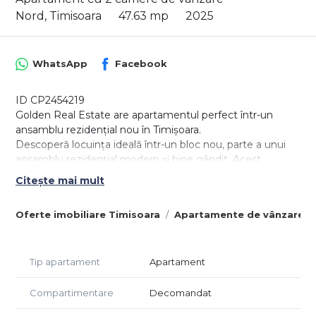
Nord, Timisoara
47.63 mp
2025
WhatsApp
Facebook
ID CP2454219
Golden Real Estate are apartamentul perfect într-un
ansamblu rezidențial nou în Timișoara.
Descoperă locuința ideală într-un bloc nou, parte a unui
ansamblu rezidențial modern și bine gândit. Acest
apartament cu 2 camere, situat la etajul 1sau 2 îți oferă o
Citește mai mult
suprafață utilă de 55.21 mp, incluzând balconul, și o vedere
superbă către cartier.
Oferte imobiliare Timisoara
Apartamente de vânzare T
Caracteristici principale:
Suprafață utilă: 51mp (balcon inclus)
Număr de camere: 2
Tip apartament
Apartament
Tip bucătărie: Închisă
Etaj: 1sau 2
Compartimentare
Decomandat
Loc de parcare: Inclus în preț