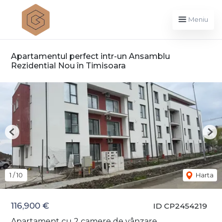
Meniu
Apartamentul perfect intr-un Ansamblu
Rezidential Nou în Timisoara
Previous
Nex
1
/
10
Harta
116,900 €
ID CP2454219
Apartament cu 2 camere de vânzare