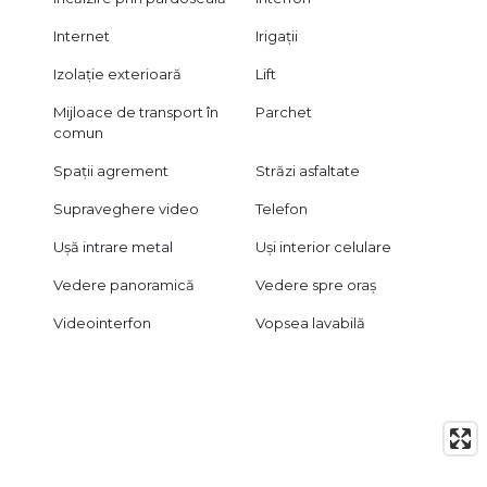
Internet
Irigații
Izolație exterioară
Lift
Mijloace de transport în
Parchet
comun
Spații agrement
Străzi asfaltate
Supraveghere video
Telefon
Ușă intrare metal
Uși interior celulare
Vedere panoramică
Vedere spre oraș
Videointerfon
Vopsea lavabilă