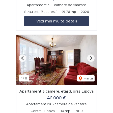
Apartament cu 1 camere de vânzare
Straulesti, Bucuresti
49.76 mp
2026
Vezi mai multe detalii
Previous
Next
1
/
11
Harta
Apartament 3 camere, etaj 3, oras Lipova
46,000 €
Apartament cu 3 camere de vânzare
Central, Lipova
80 mp
1980