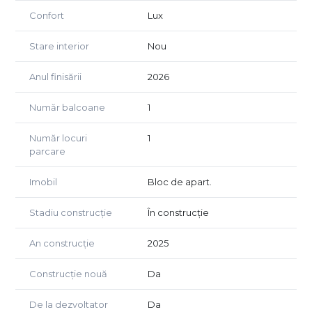
Confort
Lux
Acest apartament reprezintă alegerea perfectă pentru
cei care doresc să locuiască într-un mediu modern, cu
Stare interior
Nou
toate facilitățile la îndemână, într-o comunitate restrânsă
și prietenoasă.
📞 Contactează-ne acum pentru mai multe detalii și
Anul finisării
2026
programează o vizionare! Fă primul pas către casa ta de
vis în Timișoara achizitionand cu comision 0% la
Număr balcoane
1
cumparare.
Număr locuri
1
parcare
Imobil
Bloc de apart.
Stadiu construcție
În construcție
An construcție
2025
Construcție nouă
Da
De la dezvoltator
Da