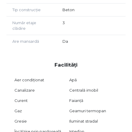
Tip construcție
Beton
Număr etaje
3
clădire
Are mansardă
Da
Facilități
Aer condiționat
Apă
Canalizare
Centrală imobil
Curent
Faianță
Gaz
Geamuri termopan
Gresie
Iluminat stradal
Încălzire prin pardoseală
Interfon