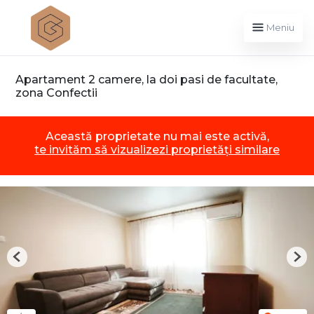
Meniu
Apartament 2 camere, la doi pasi de facultate,
zona Confectii
Această proprietate nu mai este activă,
te invităm să vizualizezi proprietăți similare
Previous
Nex