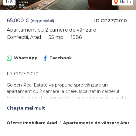
1
/
8
Harta
65,000 €
ID CP2772010
(negociabil)
Apartament cu 2 camere de vânzare
Confectii, Arad
55 mp
1986
WhatsApp
Facebook
ID: CP2772010
Golden Real Estate vă propune spre vânzare un
apartament cu 2 camere la cheie, localizat în cartierul
Confectii, potrivit ca și investiție sau pentru locuit, acesta
fiind deja renovat și utilat.
Citește mai mult
Apartamentul este situat la etajul 1 al clădirii, este compus
dintr-un hol, bucătărie închisă cu loc pentru servirea mesei
Oferte imobiliare Arad
Apartamente de vânzare Arad
și cămară pentru depozitare, aceasta este echipată și
utilată cu toată aparatura necesară, un living spațios,