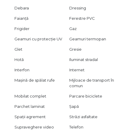
Debara
Dressing
Faianță
Ferestre PVC
Frigider
Gaz
Geamuri cu protecție UV
Geamuri termopan
Glet
Gresie
Hotă
Iluminat stradal
Interfon
Internet
Mașină de spălat rufe
Mijloace de transport în
comun
Mobilat complet
Parcare biciclete
Parchet laminat
Șapă
Spații agrement
Străzi asfaltate
Supraveghere video
Telefon