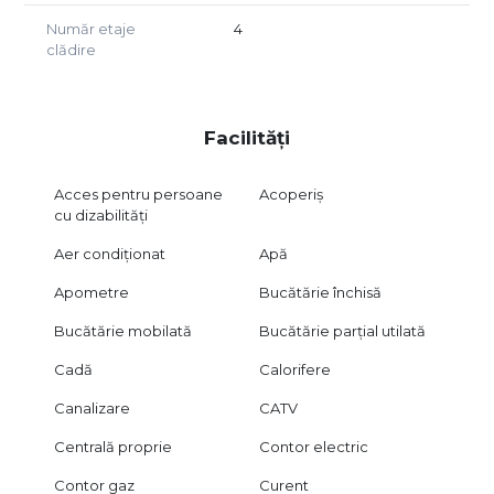
Număr etaje
4
clădire
Facilități
Acces pentru persoane
Acoperiș
cu dizabilități
Aer condiționat
Apă
Apometre
Bucătărie închisă
Bucătărie mobilată
Bucătărie parțial utilată
Cadă
Calorifere
Canalizare
CATV
Centrală proprie
Contor electric
Contor gaz
Curent