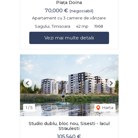
Piața Doina
70,000 €
(negociabil)
Apartament cu 3 camere de vânzare
Sagului, Timisoara
42 mp
1968
Vezi mai multe detalii
Previous
Next
1
/
5
Harta
Studio dublu, bloc nou, Sisesti - lacul
Straulesti
105,540 €