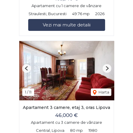
Apartament cu 1 camere de vânzare
Straulesti, Bucuresti
49.76 mp
2026
Vezi mai multe detalii
Previous
Next
1
/
11
Harta
Apartament 3 camere, etaj 3, oras Lipova
46,000 €
Apartament cu 3 camere de vânzare
Central, Lipova
80 mp
1980