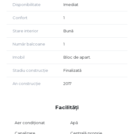
Disponibilitate
Imediat
Confort
1
Stare interior
Bună
Număr balcoane
1
Imobil
Bloc de apart.
Stadiu construcție
Finalizată
An construcție
2017
Facilități
Aer condiționat
Apă
Canalizare
Centrală proprie