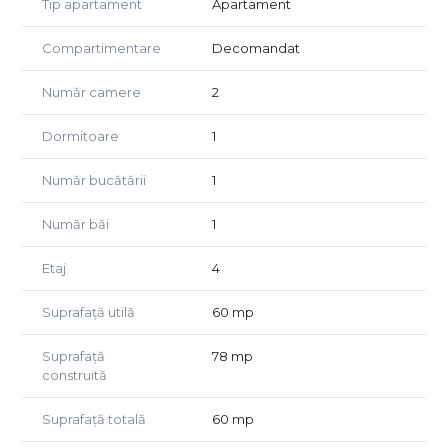
Tip apartament
Apartament
faianță model nou, pereții zugrăviți cu glet și lavabil.
Încălzirea este asigurată prin centrală proprie pe gaz,
Compartimentare
Decomandat
apartamentul dispune de asemenea de aer condiționat.
Acesta se vinde complet mobilat și utilat, fiind ideal atât
Număr camere
2
pentru investiție, cât și pentru locuință.
Dormitoare
1
Preț 98.990 euro, negociabil,
Agent exclusiv Golden Real Estate.
Număr bucătării
1
Număr băi
1
Etaj
4
Suprafață utilă
60 mp
Suprafață
78 mp
construită
Suprafață totală
60 mp