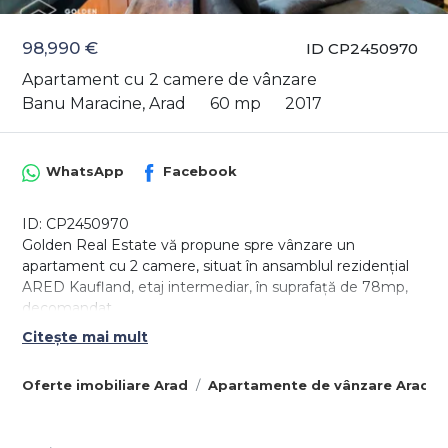
98,990 €
ID CP2450970
Apartament cu 2 camere de vânzare
Banu Maracine, Arad
60 mp
2017
WhatsApp
Facebook
ID: CP2450970
Golden Real Estate vă propune spre vânzare un
apartament cu 2 camere, situat în ansamblul rezidențial
ARED Kaufland, etaj intermediar, în suprafață de 78mp,
decomandat.
Citește mai mult
Apartamentul este compus dintr-un living foarte spațios
și luminos, open space cu bucătăria, un dormitor, hol cu
Oferte imobiliare Arad
Apartamente de vânzare Arad
spații de depozitare, baie foarte mare cu vană, un balcon
tip terasă cu intrare atât din living, cât și din dormitor.
Apartamentul este amenajat cu parchet laminat, gresie și