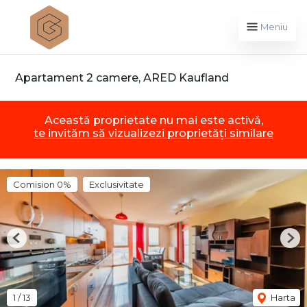
Meniu
Apartament 2 camere, ARED Kaufland
Această proprietate nu mai este activă,
te invităm să vizualizezi proprietăți similare
Comision 0%
Exclusivitate
Previous
Nex
1
/
13
Harta