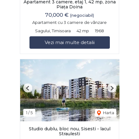
Apartament 3 camere, etaj 1, 42 mp, zona
Piața Doina
70,000 €
(negociabil)
Apartament cu 3 camere de vânzare
Sagului, Timisoara
42 mp
1968
Vezi mai multe detalii
Previous
Next
1
/
5
Harta
Studio dublu, bloc nou, Sisesti - lacul
Straulesti