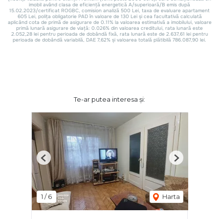
Te-ar putea interesa și:
Previous
Next
1
/
6
Harta