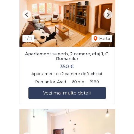
Previous
Next
1
/
11
Harta
Apartament superb, 2 camere, etaj 1, C.
Romanilor
350 €
Apartament cu 2 camere de închiriat
Romanilor, Arad
60 mp
1980
Vezi mai multe detalii