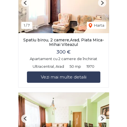
Previous
Next
1
/
7
Harta
Spatiu birou, 2 camere,Arad, Piata Mica-
Mihai Viteazul
300 €
Apartament cu 2 camere de închiriat
Ultracentral, Arad
50 mp
1970
Vezi mai multe detalii
Previous
Next