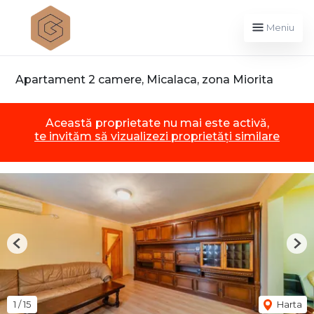
Meniu
Apartament 2 camere, Micalaca, zona Miorita
Această proprietate nu mai este activă,
te invităm să vizualizezi proprietăți similare
Previous
Nex
1
/
15
Harta