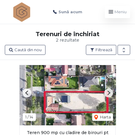
Sună acum
Meniu
Terenuri de închiriat
2 rezultate
Caută din nou
Filtrează
Previous
Next
1
/
14
Harta
Teren 900 mp cu cladire de birouri pt