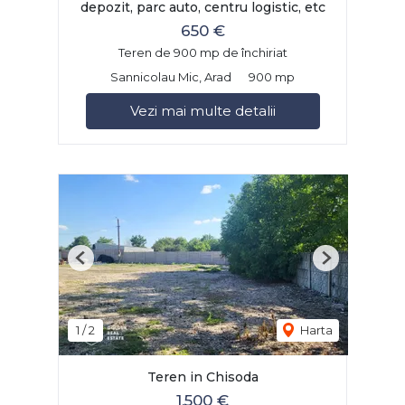
depozit, parc auto, centru logistic, etc
650 €
Teren de 900 mp de închiriat
Sannicolau Mic, Arad
900 mp
Vezi mai multe detalii
Previous
Next
1
/
2
Harta
Teren in Chisoda
1,500 €