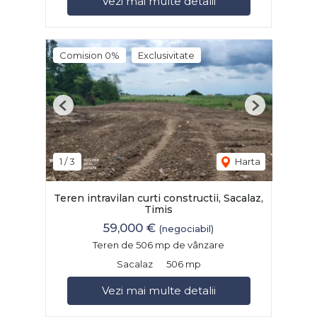
Vezi mai multe detalii
Comision 0%
Exclusivitate
Previous
Next
1
/
3
Harta
Teren intravilan curti constructii, Sacalaz,
Timis
59,000 €
(negociabil)
Teren de 506 mp de vânzare
Sacalaz
506 mp
Vezi mai multe detalii