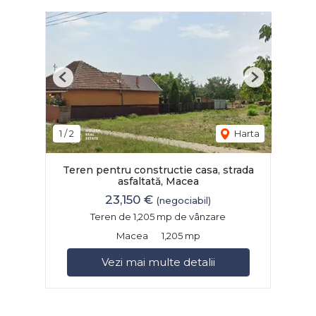
Previous
Next
1
/
2
Harta
Teren pentru constructie casa, strada
asfaltată, Macea
23,150 €
(negociabil)
Teren de 1,205 mp de vânzare
Macea
1,205 mp
Vezi mai multe detalii