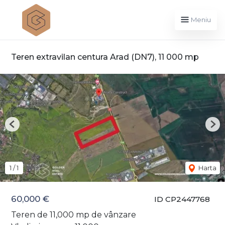
Meniu
Teren extravilan centura Arad (DN7), 11 000 mp
Previous
Nex
1
/
1
Harta
60,000 €
ID CP2447768
Teren de 11,000 mp de vânzare