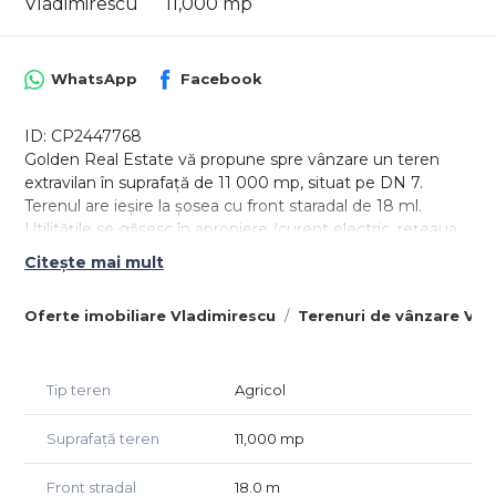
Vladimirescu
11,000 mp
WhatsApp
Facebook
ID: CP2447768
Golden Real Estate vă propune spre vânzare un teren
extravilan în suprafață de 11 000 mp, situat pe DN 7.
Terenul are ieșire la șosea cu front staradal de 18 ml.
Utilitățile se găsesc în apropiere (curent electric, rețeaua
de apă).
Citește mai mult
Prin poziționarea sa, acest teren este ideal pentru o
Oferte imobiliare Vladimirescu
Terenuri de vânzare Vla
afacere de tip pensiune, parcare, hale industriale,
depozite, etc.
Preț 60 000 euro, negociabil
Tip teren
Agricol
Agent Golden Real Estate
Suprafață teren
11,000 mp
Front stradal
18.0 m