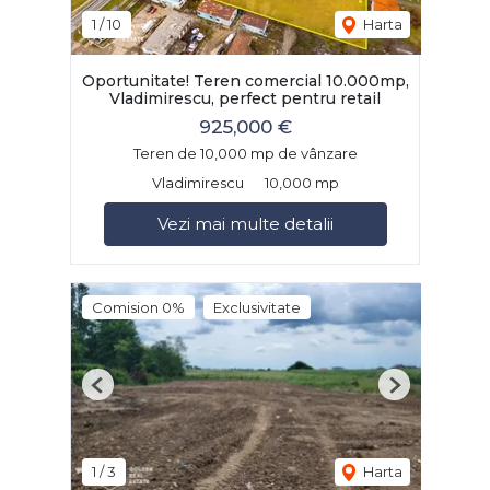
1
/
10
Harta
Oportunitate! Teren comercial 10.000mp,
Vladimirescu, perfect pentru retail
925,000 €
Teren de 10,000 mp de vânzare
Vladimirescu
10,000 mp
Vezi mai multe detalii
Comision 0%
Exclusivitate
Previous
Next
1
/
3
Harta