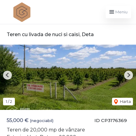
Meniu
Teren cu livada de nuci si caisi, Deta
Previous
Nex
1
/
2
Harta
55,000 €
ID CP3176369
(negociabil)
Teren de 20,000 mp de vânzare