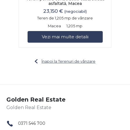
asfaltată, Macea
23,150 €
(negociabil)
Teren de 1,205 mp de vânzare
Macea
1,205 mp
Vezi mai multe detalii
Înapoi la Terenuri de vânzare
Golden Real Estate
0371 546 700