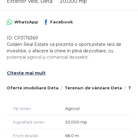
Exterior Vest, Deta
20,000 mp
WhatsApp
Facebook
ID: CP3176369
Golden Real Estate vă prezintă o oportunitate rară de
investiție, o afacere la cheie în plină dezvoltare, cu
potențial agricol și comercial deosebit.
Situată în apropierea orașului Deta, pe drumul care leagă
Citește mai mult
Deta de Opatița, această proprietate se întinde pe o
suprafață de 2 hectare și găzduiește o livadă matură,
Oferte imobiliare Deta
Terenuri de vânzare Deta
Tere
aflată deja în producție, compusă din aproximativ 400 de
caiși și 200 de nuci.
Proprietatea beneficiază de infrastructură excelentă și de
Tip teren
Agricol
toate facilitățile necesare pentru desfășurarea unei
activități agricole profitabile:
Suprafață teren
20,000 mp
foraj propriu amplasat central în parcelă, asigurând o sursă
Front stradal
66.0 m
constantă de apă;