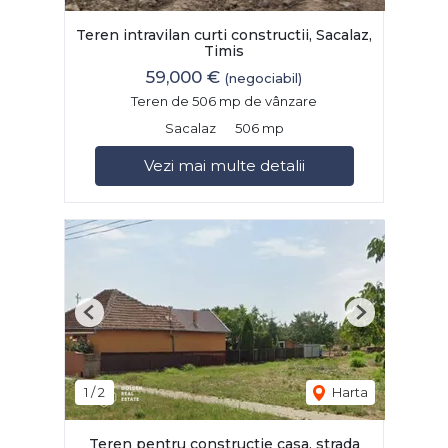
Teren intravilan curti constructii, Sacalaz,
Timis
59,000 €
(negociabil)
Teren de 506 mp de vânzare
Sacalaz
506 mp
Vezi mai multe detalii
Previous
Next
1
/
2
Harta
Teren pentru constructie casa, strada