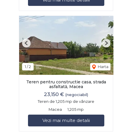
Previous
Next
1
/
2
Harta
Teren pentru constructie casa, strada
asfaltată, Macea
23,150 €
(negociabil)
Teren de 1,205 mp de vânzare
Macea
1,205 mp
Vezi mai multe detalii