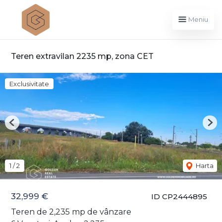
Meniu
Teren extravilan 2235 mp, zona CET
Exclusivitate
Previous
Nex
1
/
2
Harta
32,999 €
ID CP2444895
Teren de 2,235 mp de vânzare