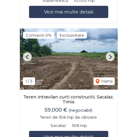
Vladimirescu
10,000 mp
Vezi mai multe detalii
Comision 0%
Exclusivitate
Previous
Next
1
/
3
Harta
Teren intravilan curti constructii, Sacalaz,
Timis
59,000 €
(negociabil)
Teren de 506 mp de vânzare
Sacalaz
506 mp
Vezi mai multe detalii