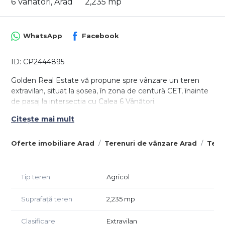
6 Vanatori, Arad
2,235 mp
WhatsApp
Facebook
ID: CP2444895
Golden Real Estate vă propune spre vânzare un teren
extravilan, situat la șosea, în zona de centură CET, înainte
de pasaj la intersecția cu Calea 6 Vânători.
Terenul are o suprafață totală de 2235 mp, zonă foarte
Citește mai mult
bună pentru dezvoltatori.
Oferte imobiliare Arad
Terenuri de vânzare Arad
Tere
Preț: 32.999 euro, negociabil.
Tip teren
Agricol
Agent Golden Real Estate.
Suprafață teren
2,235 mp
Clasificare
Extravilan