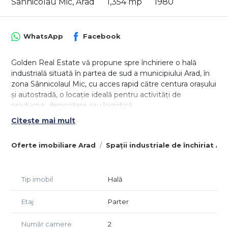
Sannicolau Mic, Arad
1,354 mp
1980
WhatsApp
Facebook
Golden Real Estate vă propune spre închiriere o hală
industrială situată în partea de sud a municipiului Arad, în
zona Sânnicolaul Mic, cu acces rapid către centura orașului
și autostradă, o locație ideală pentru activități de
producție, depozitare sau logistică.
Citește mai mult
Imobilul are o suprafață construită de 1.354 mp, fiind
proiectat pentru desfășurarea eficientă a activităților
Oferte imobiliare Arad
Spații industriale de închiriat Ar
industriale. Hala beneficiază de o înălțime de aproximativ
8 metri, oferind posibilitatea depozitării pe înălțime și
utilizării echipamentelor industriale.
Tip imobil
Hală
Dotări și beneficii:
Etaj
Parter
suprafață hală: 1.354 mp;
înălțime aproximativ 8 m;
Număr camere
2
pod rulant;