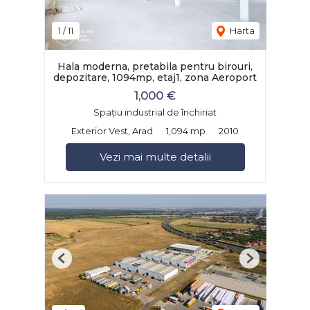
1
/
11
Harta
Hala moderna, pretabila pentru birouri,
depozitare, 1094mp, etaj1, zona Aeroport
1,000 €
Spațiu industrial de închiriat
Exterior Vest, Arad
1,094 mp
2010
Vezi mai multe detalii
Previous
Next