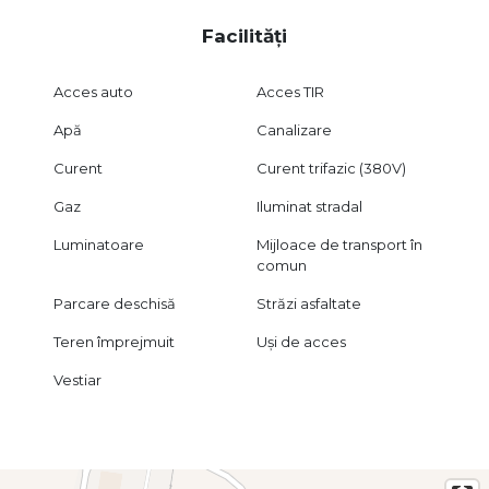
Facilități
Acces auto
Acces TIR
Apă
Canalizare
Curent
Curent trifazic (380V)
Gaz
Iluminat stradal
Luminatoare
Mijloace de transport în
comun
Parcare deschisă
Străzi asfaltate
Teren împrejmuit
Uși de acces
Vestiar