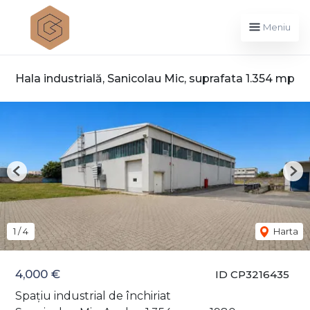
Meniu
Hala industrială, Sanicolau Mic, suprafata 1.354 mp
Previous
Nex
1
/
4
Harta
4,000 €
ID CP3216435
Spațiu industrial de închiriat