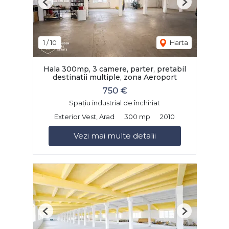
Previous
Next
1
/
10
Harta
Hala 300mp, 3 camere, parter, pretabil
destinatii multiple, zona Aeroport
750 €
Spațiu industrial de închiriat
Exterior Vest, Arad
300 mp
2010
Vezi mai multe detalii
Previous
Next