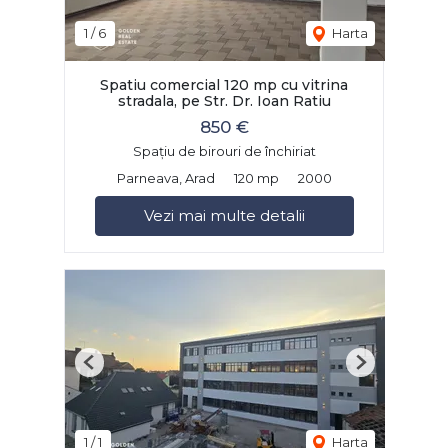
1
/
6
Harta
Spatiu comercial 120 mp cu vitrina
stradala, pe Str. Dr. Ioan Ratiu
850 €
Spațiu de birouri de închiriat
Parneava, Arad
120 mp
2000
Vezi mai multe detalii
Previous
Next
1
/
1
Harta