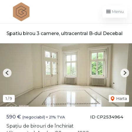
Meniu
Spatiu birou 3 camere, ultracentral B-dul Decebal
Previous
Nex
1
/
9
Harta
590 €
ID CP2534964
(negociabil) + 21% TVA
Spațiu de birouri de închiriat