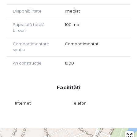
Preț chirie lunară: 590 euro/luna negociabil + TVA, garanție
o lună.
Disponibilitate
Imediat
Agent Exclusiv Golden Real Estate.
Suprafață totală
100 mp
birouri
Compartimentare
Compartimentat
spațiu
An construcție
1900
Facilități
Internet
Telefon