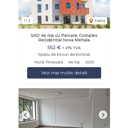
Previous
Next
1
/
3
Harta
SAD 46 mp cu Parcare, Complex
Rezidential Nova Mehala
552 €
+ 21% TVA
Spațiu de birouri de închiriat
Nord, Timisoara
46 mp
2025
Vezi mai multe detalii
Previous
Next