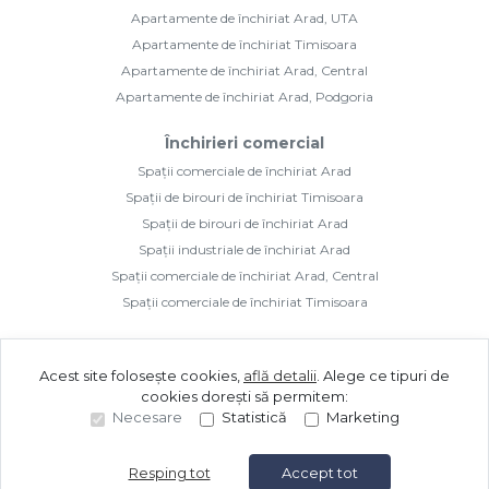
Apartamente de închiriat Arad, UTA
Apartamente de închiriat Timisoara
Apartamente de închiriat Arad, Central
Apartamente de închiriat Arad, Podgoria
Închirieri comercial
Spații comerciale de închiriat Arad
Spații de birouri de închiriat Timisoara
Spații de birouri de închiriat Arad
Spații industriale de închiriat Arad
Spații comerciale de închiriat Arad, Central
Spații comerciale de închiriat Timisoara
Acest site folosește cookies,
află detalii
.
Alege ce tipuri de
cookies dorești să permitem:
Necesare
Statistică
Marketing
©
2026
Golden Imozone S.R.L.
Site creat în
Resping tot
Accept tot