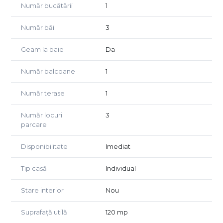
Număr bucătării
1
Parter:
Număr băi
3
* hol de acces;
* living generos cu bucătărie open-space;
Geam la baie
Da
* birou/dormitor;
* baie de serviciu.
Număr balcoane
1
Etaj:
Număr terase
1
* dormitor matrimonial cu baie proprie;
* două dormitoare;
Număr locuri
3
* baie care deservește cele două dormitoare;
parcare
* hol de acces.
Disponibilitate
Imediat
Proprietatea beneficiază de finisaje și dotări premium,
printre care:
Tip casă
Individual
* uși interioare Porta Doors;
Stare interior
Nou
* prize și întrerupătoare Gewiss;
* glafuri din marmură;
* tâmplărie Salamander cu geam tripan;
Suprafață utilă
120 mp
* încălzire în pardoseală.