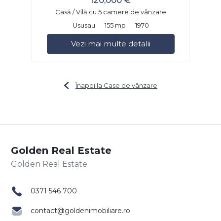
Casă / Vilă cu 5 camere de vânzare
Ususau
155 mp
1970
Vezi mai multe detalii
Înapoi la Case de vânzare
Golden Real Estate
0371 546 700
contact@goldenimobiliare.ro