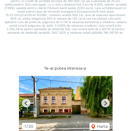
Te-ar putea interesa și:
Previous
Next
1
/
20
Harta