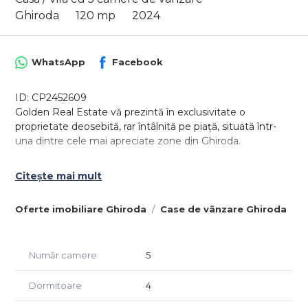
Ghiroda
120 mp
2024
WhatsApp
Facebook
ID: CP2452609
Golden Real Estate vă prezintă în exclusivitate o
proprietate deosebită, rar întâlnită pe piață, situată într-
una dintre cele mai apreciate zone din Ghiroda.
Cu un design modern, finisaje premium și o execuție
Citește mai mult
impecabilă, acest duplex reprezintă alegerea ideală
pentru cei care își doresc un stil de viață confortabil și
Oferte imobiliare Ghiroda
Case de vânzare Ghiroda
elegant.
Locuința dispune de o suprafață utilă de 120 mp și este
compartimentată inteligent, oferind 3 dormitoare și un
Număr camere
5
birou, acesta putând fi transformat cu ușurință într-un al
patrulea dormitor.
Dormitoare
4
Compartimentare: