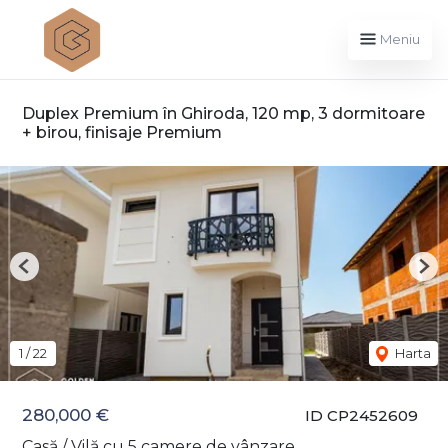
Meniu
Duplex Premium în Ghiroda, 120 mp, 3 dormitoare
+ birou, finisaje Premium
Previous
Nex
1
/
22
Harta
280,000 €
ID CP2452609
Casă / Vilă cu 5 camere de vânzare