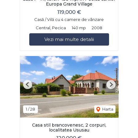
Europa Grand Village
119,000 €
Casă / Vilă cu 4 camere de vânzare
Central, Pecica
140 mp
2008
Vezi mai multe detalii
Previous
Next
1
/
28
Harta
Casa stil brancovenesc, 2 corpuri,
localitatea Ususau
120,000 €