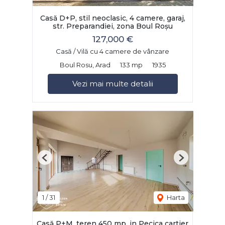
Casă D+P, stil neoclasic, 4 camere, garaj,
str. Preparandiei, zona Boul Roșu
127,000 €
Casă / Vilă cu 4 camere de vânzare
Boul Rosu, Arad
133 mp
1935
Vezi mai multe detalii
Previous
Next
1
/
31
Harta
Casă P+M, teren 450 mp, in Pecica cartier