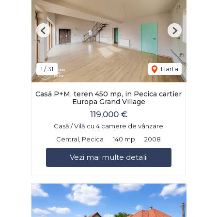
Previous
Next
1
/
31
Harta
Casă P+M, teren 450 mp, in Pecica cartier
Europa Grand Village
119,000 €
Casă / Vilă cu 4 camere de vânzare
Central, Pecica
140 mp
2008
Vezi mai multe detalii