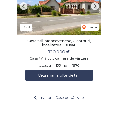
Previous
Next
1
/
28
Harta
Casa stil brancovenesc, 2 corpuri,
localitatea Ususau
120,000 €
Casă / Vilă cu 5 camere de vânzare
Ususau
155 mp
1970
Vezi mai multe detalii
Înapoi la Case de vânzare