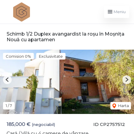
Meniu
Schimb 1/2 Duplex avangardist la roșu în Moșnița
Nouă cu apartamen
Comision 0%
Exclusivitate
Previous
Nex
1
/
7
Harta
185,000 €
ID CP2757512
(negociabil)
Casă / Vilă cu 4 camere de vânzare