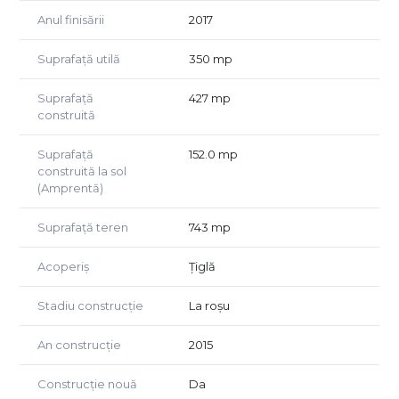
situat în Timișoara, zone limitrofe sau Arad, cu diferență de
Anul finisării
2017
preț, după caz.
Comision 0 % la achiziție.
Suprafață utilă
350 mp
Suprafață
427 mp
construită
Suprafață
152.0 mp
construită la sol
(Amprentă)
Suprafață teren
743 mp
Acoperiș
Țiglă
Stadiu construcție
La roșu
An construcție
2015
Construcție nouă
Da