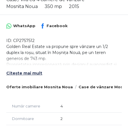
Mosnita Noua
350 mp
2015
WhatsApp
Facebook
ID: CP2757512
Golden Real Estate va propune spre vânzare un 1/2
duplex la roșu, situat în Moșnița Nouă, pe un teren
generos de 743 mp.
Proprietatea impresionează prin designul avangardist și
spațiile ample, oferind un nivel ridicat de confort și
Citește mai mult
funcționalitate.
Proprietatea se află la roșu, este intabulată și are toate
Oferte imobiliare Mosnita Noua
Case de vânzare Mosni
branșamentele finalizate (apă, gaz, curent,
canalizare).aracteristici principale
Regim de înălțime: Demisol (cramă) + Parter + Etaj
Număr camere
4
deschis;
Înălțimea camerelor: 3,50 m – spații ample, luminoase și
aerisite;
Dormitoare
2
Suprafață teren: 743 mp;