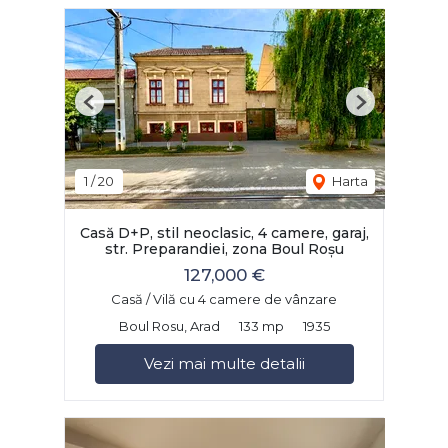
Previous
Next
1
/
20
Harta
Casă D+P, stil neoclasic, 4 camere, garaj,
str. Preparandiei, zona Boul Roșu
127,000 €
Casă / Vilă cu 4 camere de vânzare
Boul Rosu, Arad
133 mp
1935
Vezi mai multe detalii