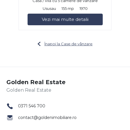
Casă / Vilă cu 5 camere de vânzare
Ususau
155 mp
1970
Vezi mai multe detalii
Înapoi la Case de vânzare
Golden Real Estate
0371 546 700
contact@goldenimobiliare.ro