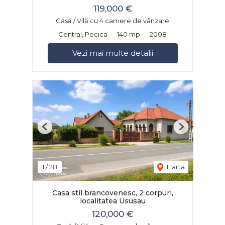
119,000 €
Casă / Vilă cu 4 camere de vânzare
Central, Pecica
140 mp
2008
Vezi mai multe detalii
Previous
Next
1
/
28
Harta
Casa stil brancovenesc, 2 corpuri,
localitatea Ususau
120,000 €