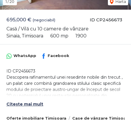
1
/
20
Harta
695,000 €
ID CP2456673
(negociabil)
Casă / Vilă cu 10 camere de vânzare
Sinaia, Timisoara
600 mp
1900
WhatsApp
Facebook
ID CP2456673
Descopera rafinamentul unei resedinte nobile din trecut ,
un palat care combină grandoarea stilului clasic specifică
modului de proiectare austro-ungar de început de secol
20 cu potențialul unor restaurări personalizate din
vremurile noastre.
Citește mai mult
Clădirea a dispus de ample lucrari exterioare în anul 2016
oferind o experiența de locuire unică.
Oferte imobiliare Timisoara
Case de vânzare Timisoara
Este structurată pe 3 niveluri, demisol, parter, etaj și cu
pod mansardabil cu acoperiș nou, oferind posibilitatea