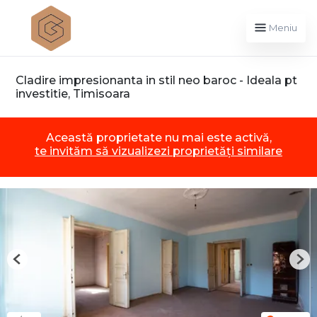
Meniu
Cladire impresionanta in stil neo baroc - Ideala pt
investitie, Timisoara
Această proprietate nu mai este activă,
te invităm să vizualizezi proprietăți similare
Previous
Nex