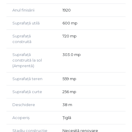
Anul finisării
1920
Suprafață utilă
600 mp
Suprafață
720 mp
construită
Suprafață
303.0 mp
construită la sol
(Amprentă)
Suprafață teren
559 mp
Suprafață curte
256 mp
Deschidere
38 m
Acoperiș
Țiglă
Stadiu construcție
Necesită renovare