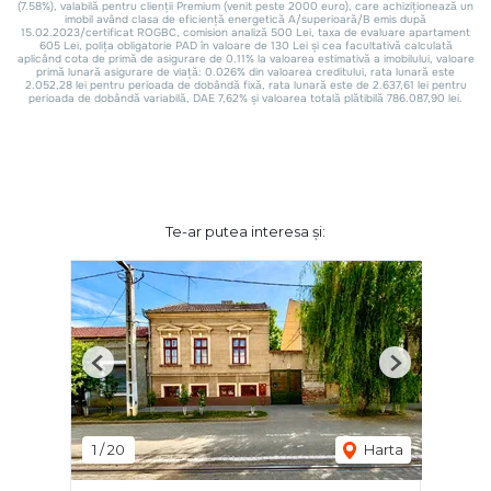
Te-ar putea interesa și:
Previous
Next
1
/
20
Harta