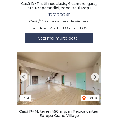
Casă D+P, stil neoclasic, 4 camere, garaj,
str. Preparandiei, zona Boul Roșu
127,000 €
Casă / Vilă cu 4 camere de vânzare
Boul Rosu, Arad
133 mp
1935
Vezi mai multe detalii
Previous
Next
1
/
31
Harta
Casă P+M, teren 450 mp, in Pecica cartier
Europa Grand Village