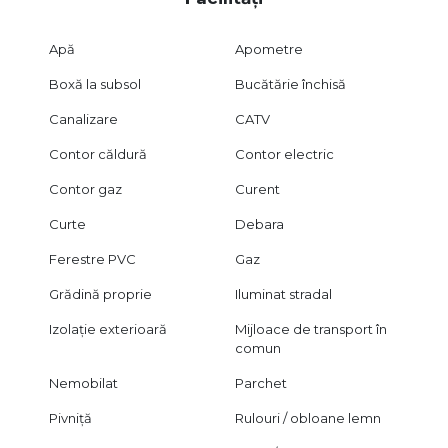
Apă
Apometre
Boxă la subsol
Bucătărie închisă
Canalizare
CATV
Contor căldură
Contor electric
Contor gaz
Curent
Curte
Debara
Ferestre PVC
Gaz
Grădină proprie
Iluminat stradal
Izolație exterioară
Mijloace de transport în
comun
Nemobilat
Parchet
Pivniță
Rulouri / obloane lemn