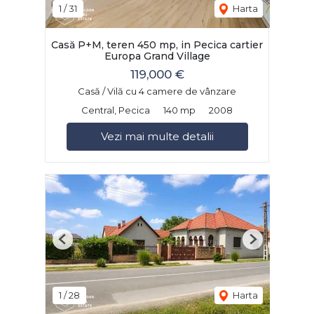
1
/
31
Harta
Casă P+M, teren 450 mp, in Pecica cartier
Europa Grand Village
119,000 €
Casă / Vilă cu 4 camere de vânzare
Central, Pecica
140 mp
2008
Vezi mai multe detalii
Previous
Next
1
/
28
Harta