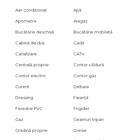
🚪 hol spațios
Aer condiționat
Apă
🌿 acces terasă
Apometre
Aragaz
🔹 Etaj 1
Bucătărie deschisă
Bucătărie mobilată
👑 dormitor matrimonial
🚿 baie proprie
Cabină de duș
Cadă
👗 dressing
Canalizare
CATV
🛏 2 dormitoare
🛁 1 baie
Centrală proprie
Contor căldură
🔹 Etaj 2
Contor electric
Contor gaz
🛏 3 dormitoare
Curent
Debara
🛁 1 baie
👗 dressing
Dressing
Faianță
📦 acces pod
Ferestre PVC
Frigider
🔧 Dotări și finisaje
Gaz
Geamuri tripan
🔥 centrală proprie + calorifere
Grădină proprie
Gresie
🚪 uși din lemn masiv
🪵 parchet din lemn masiv