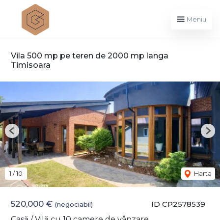
Meniu
Vila 500 mp pe teren de 2000 mp langa
Timisoara
Previous
Nex
1
/
10
Harta
520,000 €
ID CP2578539
(negociabil)
Casă / Vilă cu 10 camere de vânzare