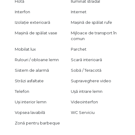
Hotă
Iluminat stradal
🪟 geamuri termopan PVC
Interfon
Internet
🧱 izolație exterioară
🪟 tâmplărie tripan la anexe
Izolație exterioară
Mașină de spălat rufe
🪵 obloane din lemn
🧱 gresie și teracotă
Mașină de spălat vase
Mijloace de transport în
comun
🌳 Exterior & facilități premium
Mobilat lux
Parchet
🌲 grădină amenajată cu brazi
Rulouri / obloane lemn
Scară interioară
🏡 curte individuală spațioasă
🍷 foișor pentru relaxare
Sistem de alarmă
Sobă / Teracotă
🎥 supraveghere video
🔔 sistem de alarmă
Străzi asfaltate
Supraveghere video
💎 De ce este o investiție excelentă
Telefon
Ușă intrare lemn
✔ suprafață foarte mare
Uși interior lemn
Videointerfon
✔ teren generos
Vopsea lavabilă
WC Serviciu
✔ compartimentare flexibilă
✔ acces rapid către oraș
Zonă pentru barbeque
✔ ideal pentru business sau locuință premium