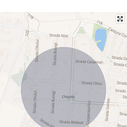
✨ Proprietățile cu asemenea dimensiuni și potențial apar
rar pe piață.
📞 Pentru detalii și programarea unei vizionări, contactați
Golden Real Estate.