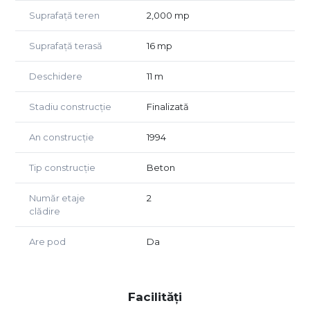
🚪 Front stradal: 11 m
Suprafață teren
2,000 mp
🏗 An construcție: 1994
Suprafață terasă
16 mp
🔨 Renovată complet: 2006
🏠 Regim înălțime: P + 2 Etaje + Pod
Deschidere
11 m
🛏 10 camere
Stadiu construcție
Finalizată
🛁 5 băi
🍽 1 bucătărie
An construcție
1994
🌅 Terasă 14 mp
🚗 3 locuri parcare + garaj
Tip construcție
Beton
🏠 Compartimentare
Număr etaje
2
🔹 Parter
clădire
🛋 living generos
Are pod
Da
🍽 zonă dining
🍳 bucătărie
🧘 spațiu relaxare
🛏 2 dormitoare
Facilități
🛁 3 băi (inclusiv baie serviciu)