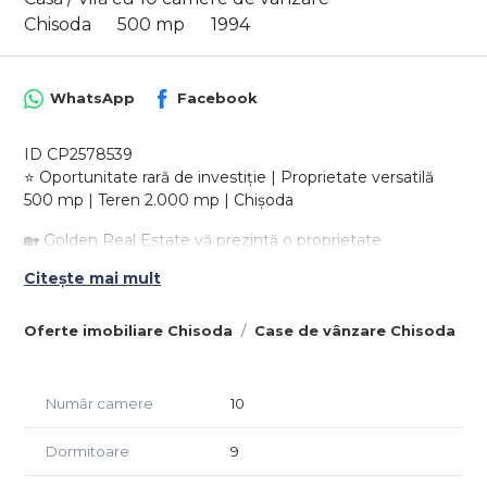
Chisoda
500 mp
1994
WhatsApp
Facebook
ID CP2578539
⭐ Oportunitate rară de investiție | Proprietate versatilă
500 mp | Teren 2.000 mp | Chișoda
🏡 Golden Real Estate vă prezintă o proprietate
impresionantă și extrem de versatilă, situată în Chișoda,
Citește mai mult
într-o zonă cu vizibilitate excelentă și acces rapid către
Timișoara.
Oferte imobiliare Chisoda
Case de vânzare Chisoda
Această proprietate nu este doar o casă – este o
platformă pentru idei mari și proiecte profitabile.
Număr camere
10
Datorită suprafeței generoase și compartimentării
inteligente, imobilul poate deveni locuință exclusivistă sau
Dormitoare
9
un business de succes.