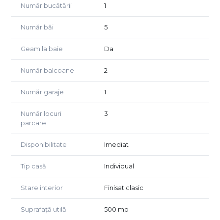
✨ Spațiu mare + poziționare strategică + curte generoasă
Număr bucătării
1
= investiție cu potențial real.
Număr băi
5
💼 Ideal pentru business
Geam la baie
Da
Proprietatea se pretează perfect pentru:
🏥 clinică medicală / stomatologică
Număr balcoane
2
🏢 sediu firmă sau birouri
🛍 showroom sau spațiu comercial
Număr garaje
1
🏨 pensiune / aparthotel
🎓 after school / grădiniță
Număr locuri
3
🎨 centru educațional sau creativ
parcare
📈 Flexibilitatea spațiului permite adaptarea rapidă pentru
Disponibilitate
Imediat
multiple activități.
Tip casă
Individual
📐 Detalii generale
📍 Locație: Chișoda – acces rapid către Timișoara
Stare interior
Finisat clasic
📏 Suprafață utilă: 500 mp
Suprafață utilă
500 mp
🌳 Teren: 2.000 mp