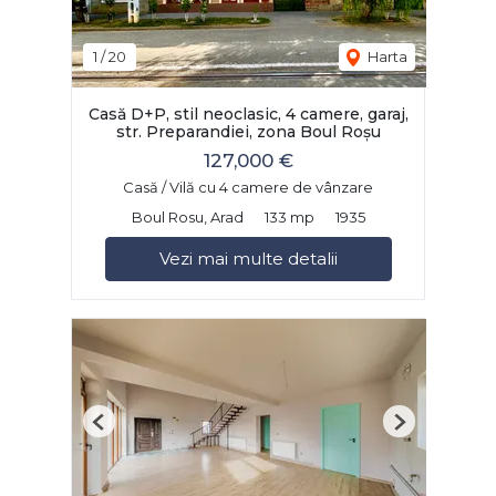
1
/
20
Harta
Casă D+P, stil neoclasic, 4 camere, garaj,
str. Preparandiei, zona Boul Roșu
127,000 €
Casă / Vilă cu 4 camere de vânzare
Boul Rosu, Arad
133 mp
1935
Vezi mai multe detalii
Previous
Next