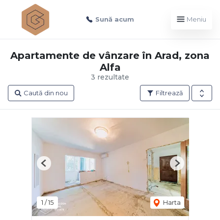
Sună acum
Meniu
Apartamente de vânzare în Arad, zona
Alfa
3 rezultate
Caută din nou
Filtrează
Previous
Next
1
/
15
Harta