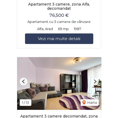
Apartament 3 camere, zona Alfa,
decomandat
76,500 €
Apartament cu 3 camere de vânzare
Alfa, Arad
69 mp
1987
Vezi mai multe detalii
Previous
Next
1
/
13
Harta
Apartament 3 camere decomandat, zona