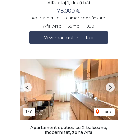
Alfa, etaj 1, două băi
78,000 €
Apartament cu 3 camere de vânzare
Alfa, Arad
65 mp
1990
Vezi mai multe detalii
Previous
Next
1
/
8
Harta
Apartament spatios cu 2 balcoane,
modernizat, zona Alfa