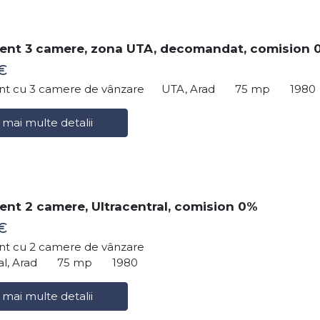
ent 3 camere, zona UTA, decomandat, comision 
€
t cu 3 camere de vânzare
UTA, Arad
75 mp
1980
 mai multe detalii
nt 2 camere, Ultracentral, comision 0%
€
t cu 2 camere de vânzare
al, Arad
75 mp
1980
 mai multe detalii