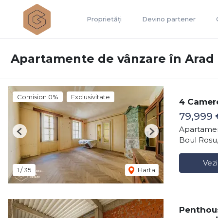
Proprietăți
Devino partener
Apartamente de vânzare în Arad
Comision 0%
Exclusivitate
4 Camere
79,999 
Apartamen
Previous
Next
Boul Rosu,
Vezi
1
/
35
Harta
Penthous