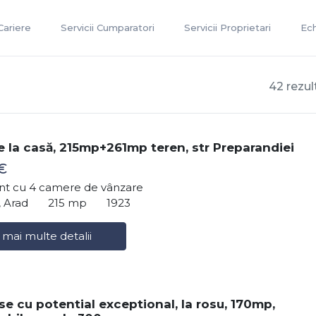
Cariere
Servicii Cumparatori
Servicii Proprietari
Ec
42 rezul
 la casă, 215mp+261mp teren, str Preparandiei
€
t cu 4 camere de vânzare
 Arad
215 mp
1923
 mai multe detalii
e cu potential exceptional, la rosu, 170mp,