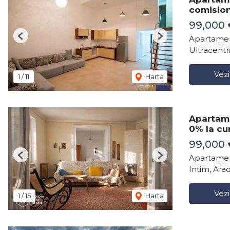
comisio
99,000 
Apartamen
Previous
Next
Ultracentr
Vezi
1
/
11
Harta
Apartame
0% la c
99,000 
Apartamen
Previous
Next
Intim, Ara
Vezi
1
/
15
Harta