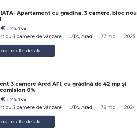
IATA- Apartament cu gradina, 3 camere, bloc nou
I
 €
+ 21% TVA
t cu 3 camere de vânzare
UTA, Arad
77 mp
2025
 mai multe detalii
nt 3 camere Ared AFI, cu grădină de 42 mp și
 comision 0%
 €
+ 21% TVA
t cu 3 camere de vânzare
UTA, Arad
76 mp
2024
 mai multe detalii