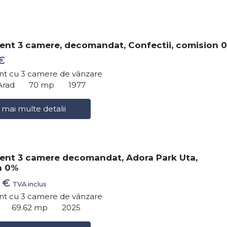
nt 3 camere, decomandat, Confectii, comision 
€
t cu 3 camere de vânzare
Arad
70 mp
1977
 mai multe detalii
nt 3 camere decomandat, Adora Park Uta,
n 0%
0 €
TVA inclus
t cu 3 camere de vânzare
69.62 mp
2025