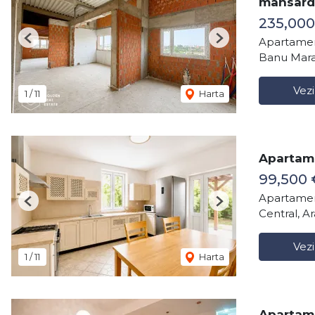
mansard
235,000
Apartamen
Previous
Next
Banu Mara
Vezi
1
/
11
Harta
Apartame
99,500
Apartamen
Previous
Next
Central, A
Vezi
1
/
11
Harta
Apartame