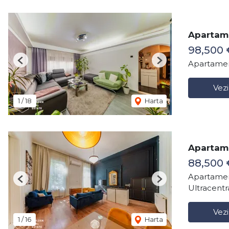
Apartam
98,500 
Apartamen
Previous
Next
Vezi
1
/
18
Harta
Apartame
88,500 
Apartamen
Previous
Next
Ultracentr
Vezi
1
/
16
Harta