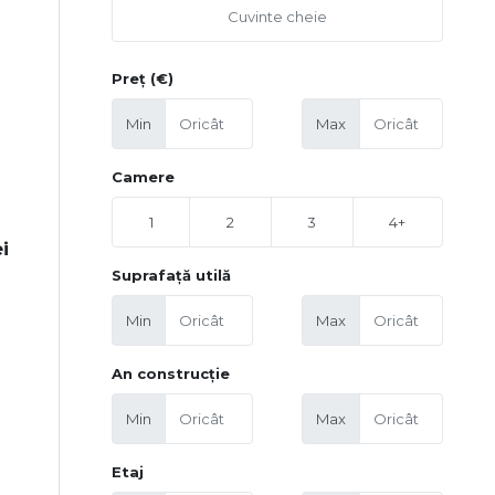
Preț (€)
Min
Max
Camere
1
2
3
4+
i
Suprafață utilă
Min
Max
An construcție
Min
Max
Etaj