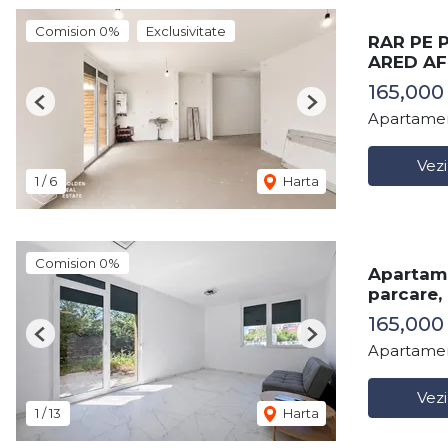
Comision 0%
Exclusivitate
RAR PE P
ARED AF
165,000
Previous
Next
Apartamen
Vezi
1
/
6
Harta
Comision 0%
Apartame
parcare,
165,000
Previous
Next
Apartamen
Vezi
1
/
13
Harta