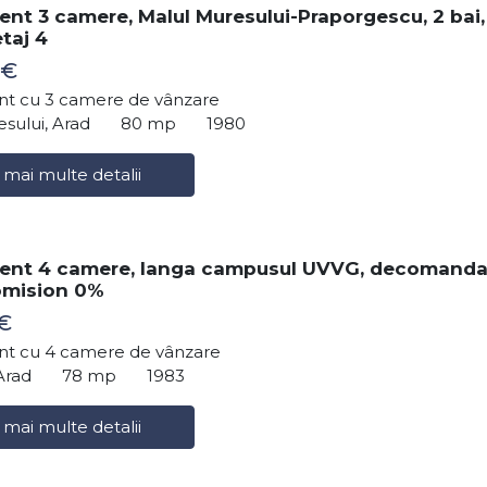
nt 3 camere, Malul Muresului-Praporgescu, 2 bai,
taj 4
 €
t cu 3 camere de vânzare
sului, Arad
80 mp
1980
 mai multe detalii
ent 4 camere, langa campusul UVVG, decomanda
comision 0%
€
t cu 4 camere de vânzare
Arad
78 mp
1983
 mai multe detalii