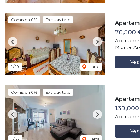
Comision 0%
Exclusivitate
Apartame
76,500 
Apartamen
Previous
Next
Miorita, Ar
Vezi
1
/
19
Harta
Comision 0%
Exclusivitate
Apartam
139,00
Apartamen
Previous
Next
Vezi
1
/
22
Harta