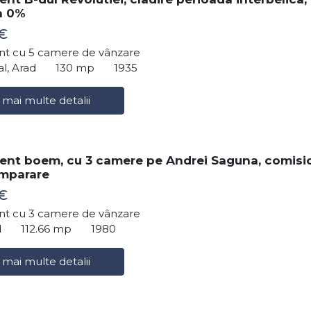
n 0%
€
t cu 5 camere de vânzare
al, Arad
130 mp
1935
 mai multe detalii
nt boem, cu 3 camere pe Andrei Saguna, comisi
umparare
€
t cu 3 camere de vânzare
d
112.66 mp
1980
 mai multe detalii