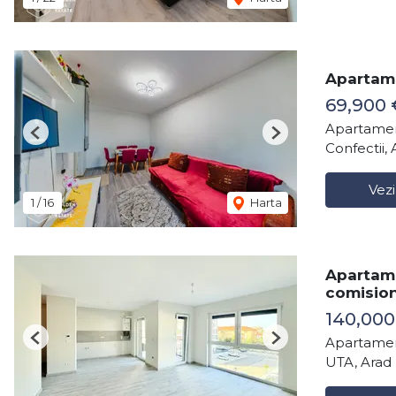
Apartame
69,900 
Apartamen
Previous
Next
Confectii, 
Vezi
1
/
16
Harta
Apartame
comisio
140,00
Apartamen
Previous
Next
UTA, Arad