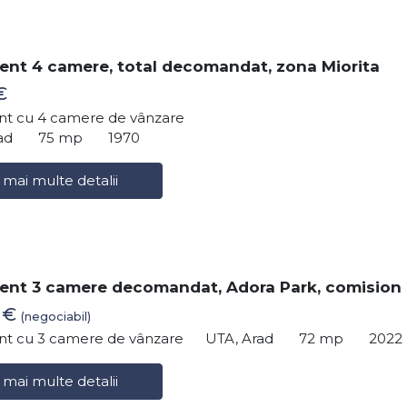
nt 4 camere, total decomandat, zona Miorita
€
t cu 4 camere de vânzare
ad
75 mp
1970
 mai multe detalii
ent 3 camere decomandat, Adora Park, comision
0 €
(negociabil)
t cu 3 camere de vânzare
UTA, Arad
72 mp
2022
 mai multe detalii