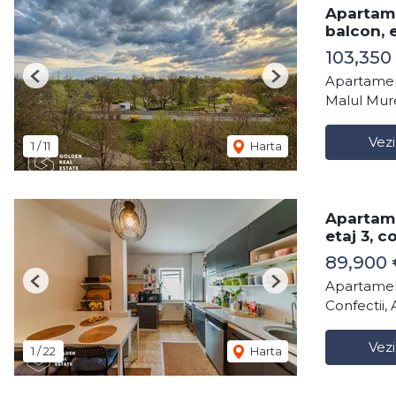
Apartame
balcon, e
103,350
Apartamen
Previous
Next
Malul Mure
Vezi
1
/
11
Harta
Apartam
etaj 3, 
89,900 
Apartamen
Previous
Next
Confectii, 
Vezi
1
/
22
Harta