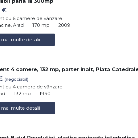
abil pana la 300mp
 €
t cu 6 camere de vânzare
cine, Arad
170 mp
2009
 mai multe detalii
nt 4 camere, 132 mp, parter inalt, Piata Catedrale
 €
(negociabil)
t cu 4 camere de vânzare
rad
132 mp
1940
 mai multe detalii
nt B-dul Revolutiei, cladire perioada interbelica,