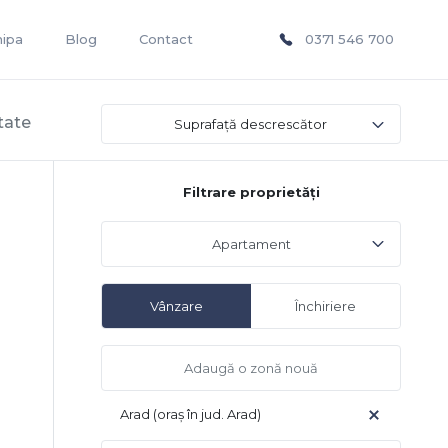
hipa
Blog
Contact
0371 546 700
tate
Suprafață descrescător
Filtrare proprietăți
Apartament
Vânzare
Închiriere
Arad (oraș în jud. Arad)