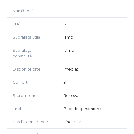
Preț: 190 euro/lună, negociabil.
Număr băi
1
Agent exclusiv Golden Real Estate.
Etaj
3
Suprafață utilă
11 mp
Suprafață
17 mp
construită
Disponibilitate
Imediat
Confort
3
Stare interior
Renovat
Imobil
Bloc de garsoniere
Stadiu construcție
Finalizată