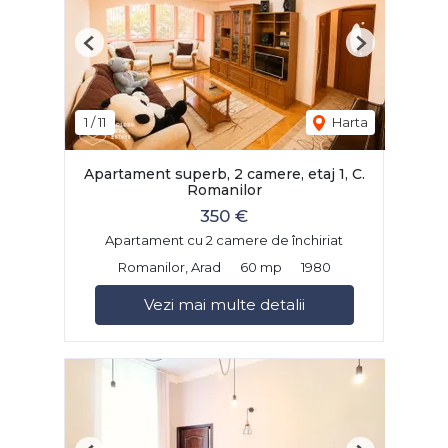
Previous
Next
1
/
11
Harta
Apartament superb, 2 camere, etaj 1, C.
Romanilor
350 €
Apartament cu 2 camere de închiriat
Romanilor, Arad
60 mp
1980
Vezi mai multe detalii