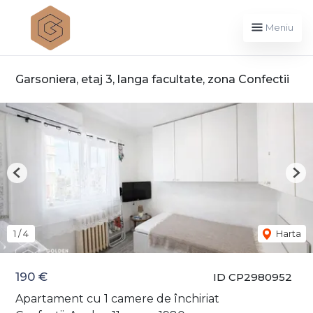
Meniu
Garsoniera, etaj 3, langa facultate, zona Confectii
Previous
Nex
1
/
4
Harta
190 €
ID CP2980952
Apartament cu 1 camere de închiriat