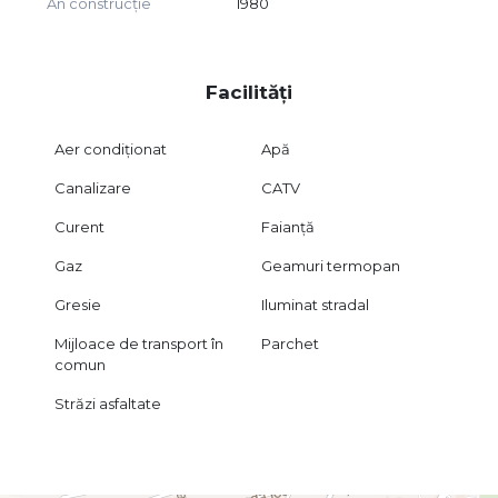
An construcție
1980
Facilități
Aer condiționat
Apă
Canalizare
CATV
Curent
Faianță
Gaz
Geamuri termopan
Gresie
Iluminat stradal
Mijloace de transport în
Parchet
comun
Străzi asfaltate