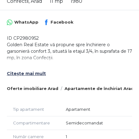
Confectii, Arad
11 mp
1980
WhatsApp
Facebook
ID CP2980952
Golden Real Estate vă propune spre închiriere o
garsonieră confort 3, situată la etajul 3/4, în suprafata de 17
mp, în zona Confecții.
Garsoniera este mobilată cu mobilier realizat la comandă,
Citește mai mult
astfel încât spațiul este bine organizat și funcțional.
Imobilul este complet utilat, fiind dotat cu plită electrică
Oferte imobiliare Arad
Apartamente de închiriat Arad
nouă, cuptor cu microunde nou, frigider nou, aparat de
cafea, TV, aparat de aer condiționat și mașină de spălat
rufe.
Tip apartament
Apartament
Baia dispune de geam pentru aerisire naturală și este
echipată cu boiler electric achiziționat recent.
Compartimentare
Semidecomandat
Garsoniera se află în apropiere de Universitatea „Vasile
Număr camere
1
Goldiș, supermarketuri și mijloace de transport în comun.