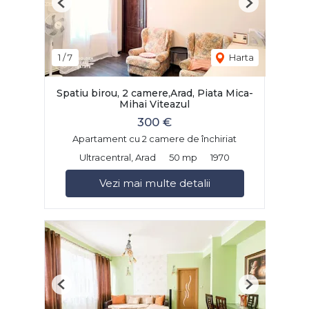
Previous
Next
1
/
7
Harta
Spatiu birou, 2 camere,Arad, Piata Mica-
Mihai Viteazul
300 €
Apartament cu 2 camere de închiriat
Ultracentral, Arad
50 mp
1970
Vezi mai multe detalii
Previous
Next