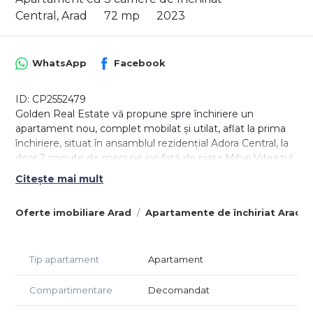
Central, Arad
72 mp
2023
WhatsApp
Facebook
ID: CP2552479
Golden Real Estate vă propune spre închiriere un
apartament nou, complet mobilat și utilat, aflat la prima
închiriere, situat în ansamblul rezidențial Adora Central, la
doar 2 minute de mers pe jos față de piața Mihai Viteazul
și la 10 minute distanță față de Spitalul Județean.
Citește mai mult
Proprietatea, dispune de 3 camere cu o compartimentare
după cum urmează: holul de la intrare ne conduce în
Oferte imobiliare Arad
Apartamente de închiriat Arad
partea stângă spre bucătăria complet mobilată și utilată,
cu o deschidere de tip open space spre zona de living a
locuinței. Un balcon generos cu ieșire din living, un spațiu
Tip apartament
Apartament
pentru depozitare, 2 dormitoare decomandate dintre
care unul cu baie proprie dotată cu cadă. Cea de-a doua
baie fiind cu acces din holul de la intrare și dotată cu
Compartimentare
Decomandat
cabină de duș.