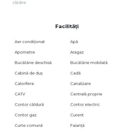
clădire
Facilități
Aer condiționat
Apă
Apometre
Aragaz
Bucătărie deschisă
Bucătărie mobilată
Cabină de duș
Cadă
Calorifere
Canalizare
CATV
Centrală proprie
Contor căldură
Contor electric
Contor gaz
Curent
Curte comună
Faianță