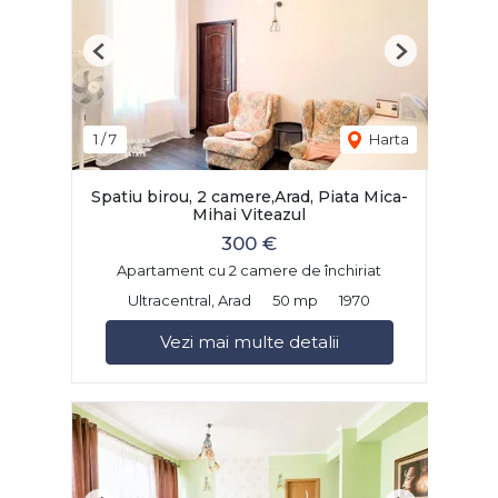
Previous
Next
1
/
7
Harta
Spatiu birou, 2 camere,Arad, Piata Mica-
Mihai Viteazul
300 €
Apartament cu 2 camere de închiriat
Ultracentral, Arad
50 mp
1970
Vezi mai multe detalii