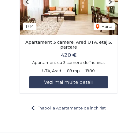
Previous
Next
1
/
14
Harta
Apartament 3 camere, Ared UTA, etaj 5,
parcare
420 €
Apartament cu 3 camere de închiriat
UTA, Arad
89 mp
1980
Vezi mai multe detalii
Înapoi la Apartamente de închiriat