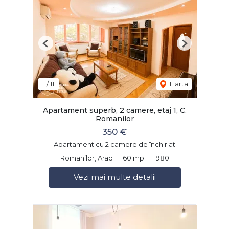
Previous
Next
1
/
11
Harta
Apartament superb, 2 camere, etaj 1, C.
Romanilor
350 €
Apartament cu 2 camere de închiriat
Romanilor, Arad
60 mp
1980
Vezi mai multe detalii