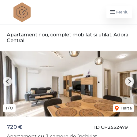
Meniu
Apartament nou, complet mobilat si utilat, Adora
Central
Previous
Nex
1
/
8
Harta
720 €
ID CP2552479
Apartament cu 3 camere de închiriat