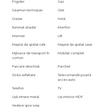
Frigider
Gaz
Geamuri termopan
Glet
Gresie
Hotă
Iluminat stradal
Interfon
Internet
Lift
Mașină de spălat rufe
Mașină de spălat vase
Mijloace de transport în
Mobilat complet
comun
Parcare deschisă
Parchet
Străzi asfaltate
Telecomandă poartă
acces auto
Telefon
TV
Ușă intrare metal
Uși interior MDF
Vedere spre oraș