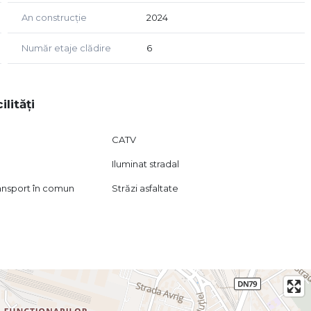
An construcție
2024
Număr etaje clădire
6
ilități
CATV
Iluminat stradal
ransport în comun
Străzi asfaltate