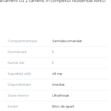
partament cu 2 camere, în compexul rezidențial ARED
pace cu bucătăria, dormitor, balcon.
 spații de depozitare, utilat complet la zona de
Compartimentare
Semidecomandat
ționat.
Dormitoare
1
Număr băi
1
Suprafață utilă
49 mp
Disponibilitate
Imediat
Stare interior
Ultrafinisat
Imobil
Bloc de apart.