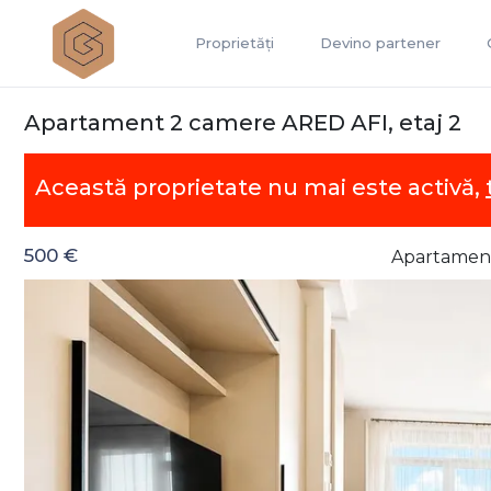
Proprietăți
Devino partener
Apartament 2 camere ARED AFI, etaj 2
Această proprietate nu mai este activă,
500 €
Apartament