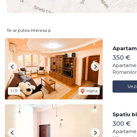
Te-ar putea interesa și:
Apartame
350 €
Apartamen
Previous
Next
Romanilor
Vezi
1
/
11
Harta
Spatiu b
300 €
Apartamen
Previous
Next