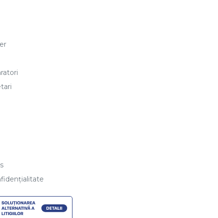
er
ratori
tari
es
fidențialitate