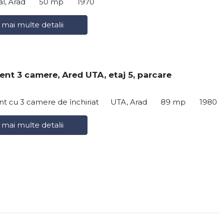
al, Arad
50 mp
1970
 mai multe detalii
nt 3 camere, Ared UTA, etaj 5, parcare
t cu 3 camere de închiriat
UTA, Arad
89 mp
1980
 mai multe detalii