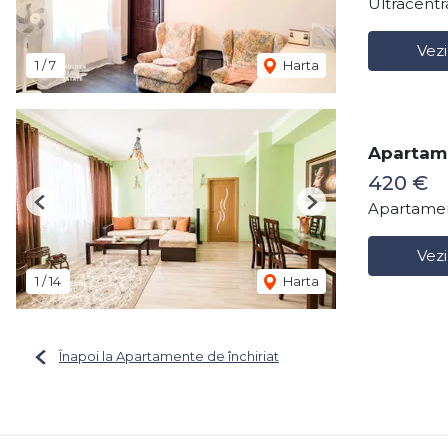
Ultracentr
Vezi
1
/
7
Harta
Apartame
420 €
Apartamen
Previous
Next
Vezi
1
/
14
Harta
Înapoi la Apartamente de închiriat