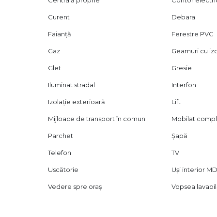
Centrală proprie
Contor electri
Curent
Debara
Faianță
Ferestre PVC
Gaz
Geamuri cu izo
Glet
Gresie
Iluminat stradal
Interfon
Izolație exterioară
Lift
Mijloace de transport în comun
Mobilat comp
Parchet
Șapă
Telefon
TV
Uscătorie
Uși interior M
Vedere spre oraș
Vopsea lavabi