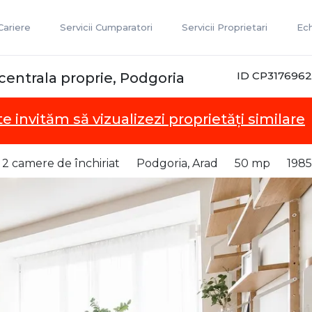
Cariere
Servicii Cumparatori
Servicii Proprietari
Ec
ID CP3176962
 centrala proprie, Podgoria
te invităm să vizualizezi proprietăți similare
2 camere de închiriat
Podgoria, Arad
50 mp
1985