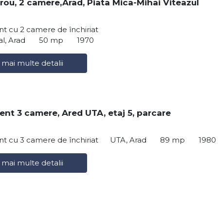
irou, 2 camere,Arad, Piata Mica-Mihai Viteazul
t cu 2 camere de închiriat
al, Arad
50 mp
1970
 mai multe detalii
nt 3 camere, Ared UTA, etaj 5, parcare
t cu 3 camere de închiriat
UTA, Arad
89 mp
1980
 mai multe detalii