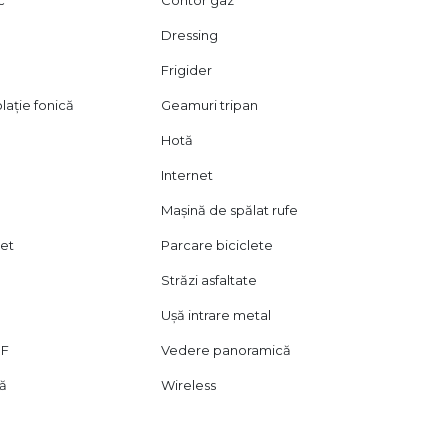
c
Contor gaz
Dressing
Frigider
lație fonică
Geamuri tripan
Hotă
Internet
Mașină de spălat rufe
let
Parcare biciclete
Străzi asfaltate
Ușă intrare metal
DF
Vedere panoramică
lă
Wireless