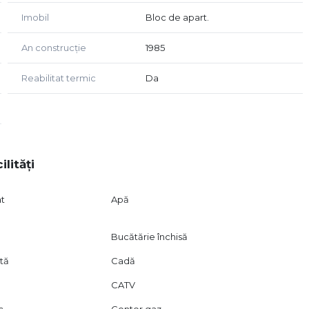
Imobil
Bloc de apart.
An construcție
1985
Reabilitat termic
Da
ilități
at
Apă
Bucătărie închisă
ată
Cadă
CATV