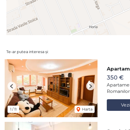
Te-ar putea interesa și:
Apartame
350 €
Apartamen
Previous
Next
Romanilor
Vezi
1
/
11
Harta