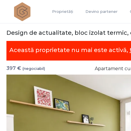
Proprietăți
Devino partener
Design de actualitate, bloc izolat termic,
Această proprietate nu mai este activă,
397 €
Apartament cu 
(negociabil)