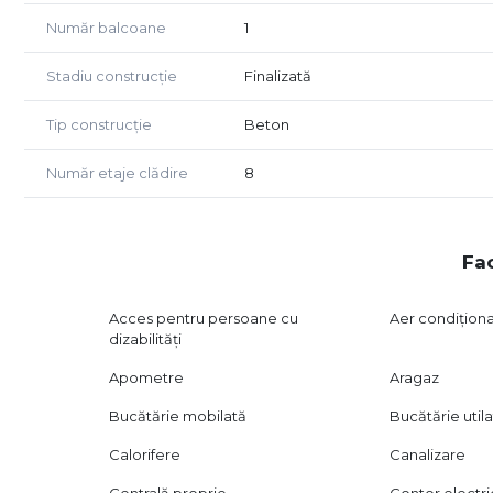
Număr balcoane
1
Stadiu construcție
Finalizată
Tip construcție
Beton
Număr etaje clădire
8
Fac
Acces pentru persoane cu
Aer condițion
dizabilități
Apometre
Aragaz
Bucătărie mobilată
Bucătărie util
Calorifere
Canalizare