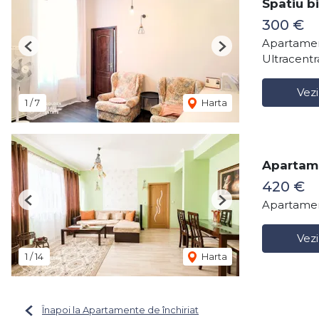
Spatiu b
300 €
Apartamen
Previous
Next
Ultracentr
Vezi
1
/
7
Harta
Apartame
420 €
Apartamen
Previous
Next
Vezi
1
/
14
Harta
Înapoi la Apartamente de închiriat