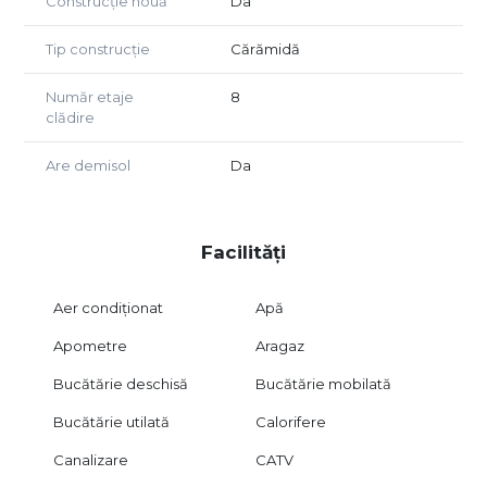
Construcție nouă
Da
Tip construcție
Cărămidă
Număr etaje
8
clădire
Are demisol
Da
Facilități
Aer condiționat
Apă
Apometre
Aragaz
Bucătărie deschisă
Bucătărie mobilată
Bucătărie utilată
Calorifere
Canalizare
CATV