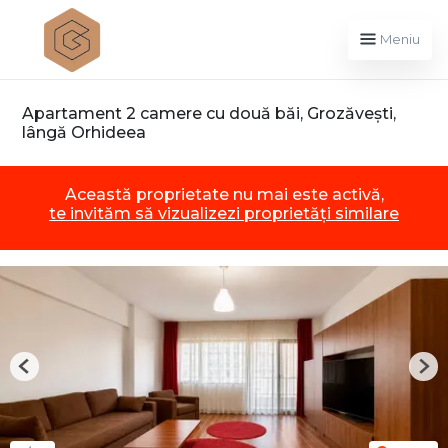
Meniu
Apartament 2 camere cu două băi, Grozăvești,
lângă Orhideea
Această proprietate nu mai este activă,
te invităm să vizualizezi proprietăți similare
Previous
Nex