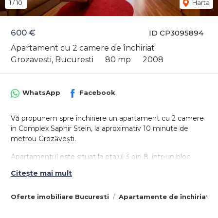
1
/
10
Harta
600 €
ID CP3095894
Apartament cu 2 camere de închiriat
Grozavesti, Bucuresti
80 mp
2008
WhatsApp
Facebook
Vă propunem spre închiriere un apartament cu 2 camere
în Complex Saphir Stein, la aproximativ 10 minute de
metrou Grozăvești.
Apartamentul este situat la etajul 3 din 8, într-un bloc
construit în 2008, și are o suprafață utilă de 80 mp.
Citește mai mult
Compartimentare:
2 camere
Oferte imobiliare Bucuresti
Apartamente de închiriat B
2 băi
hol