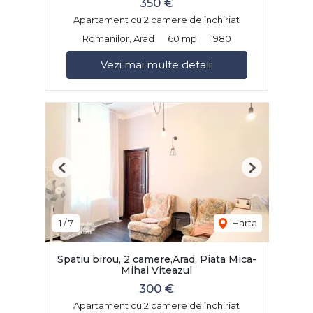
350 €
Apartament cu 2 camere de închiriat
Romanilor, Arad
60 mp
1980
Vezi mai multe detalii
Previous
Next
1
/
7
Harta
Spatiu birou, 2 camere,Arad, Piata Mica-
Mihai Viteazul
300 €
Apartament cu 2 camere de închiriat