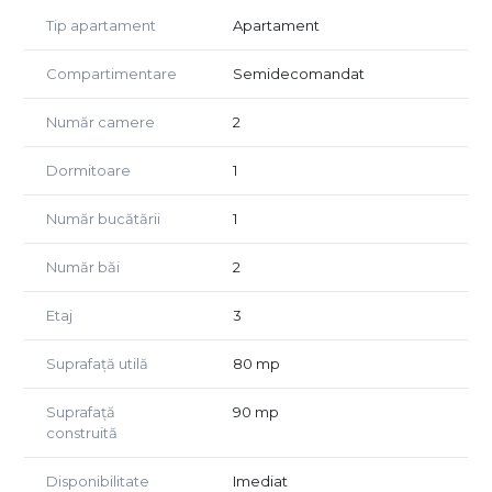
bucătărie
Tip apartament
Apartament
balcon
Compartimentare
Semidecomandat
Se închiriază mobilat și utilat, dispune de centrală proprie
pe gaz, iar locul de parcare acoperit este inclus în preț.
Număr camere
2
Preț: 600 euro/lună
Dormitoare
1
Pentru detalii și vizionări, mă puteți contacta.
Număr bucătării
1
Număr băi
2
Etaj
3
Suprafață utilă
80 mp
Suprafață
90 mp
construită
Disponibilitate
Imediat