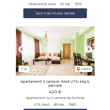
Ultracentral, Arad
50 mp
1970
Vezi mai multe detalii
Previous
Next
1
/
14
Harta
Apartament 3 camere, Ared UTA, etaj 5,
parcare
420 €
Apartament cu 3 camere de închiriat
UTA, Arad
89 mp
1980