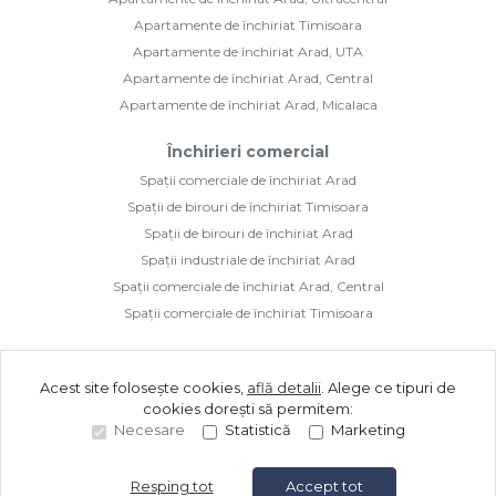
Apartamente de închiriat Timisoara
Apartamente de închiriat Arad, UTA
Apartamente de închiriat Arad, Central
Apartamente de închiriat Arad, Micalaca
Închirieri comercial
Spații comerciale de închiriat Arad
Spații de birouri de închiriat Timisoara
Spații de birouri de închiriat Arad
Spații industriale de închiriat Arad
Spații comerciale de închiriat Arad, Central
Spații comerciale de închiriat Timisoara
Acest site folosește cookies,
află detalii
.
Alege ce tipuri de
cookies dorești să permitem:
Necesare
Statistică
Marketing
©
2026
Golden Imozone S.R.L.
Site creat în
Resping tot
Accept tot