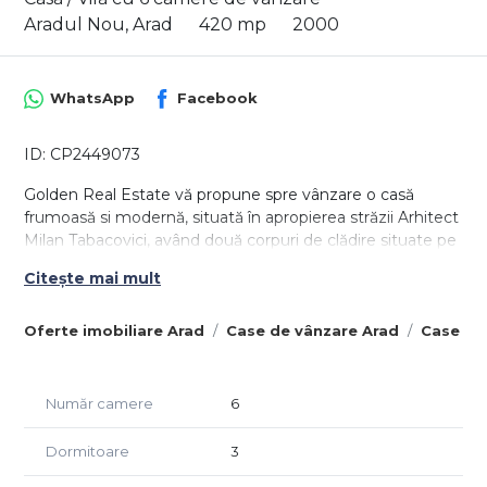
Aradul Nou, Arad
420 mp
2000
WhatsApp
Facebook
ID: CP2449073
Golden Real Estate vă propune spre vânzare o casă
frumoasă si modernă, situată în apropierea străzii Arhitect
Milan Tabacovici, având două corpuri de clădire situate pe
un teren generos de aproximativ 1000 mp.
Citește mai mult
Oferte imobiliare Arad
Case de vânzare Arad
Case de
Situat într-o zonă pitorească și liniștită, acest complex
rezidențial oferă o oportunitate unică pentru cei care
caută confort și liniște la câteva minute de centrul
Număr camere
6
orașului.
Dormitoare
3