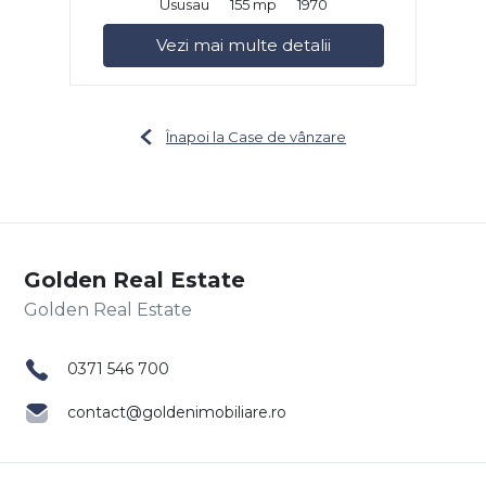
Ususau
155 mp
1970
Vezi mai multe detalii
Înapoi la Case de vânzare
Golden Real Estate
0371 546 700
contact@goldenimobiliare.ro