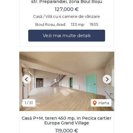
str. Preparandiei, zona Boul Roșu
127,000 €
Casă / Vilă cu 4 camere de vânzare
Boul Rosu, Arad
133 mp
1935
Vezi mai multe detalii
Previous
Next
1
/
31
Harta
Casă P+M, teren 450 mp, in Pecica cartier
Europa Grand Village
119,000 €