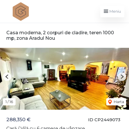
Meniu
Casa moderna, 2 corpuri de cladire, teren 1000
mp, zona Aradul Nou
Previous
Nex
1
/
16
Harta
288,350 €
ID CP2449073
Casă / Vilă cu 6 camere de vânzare