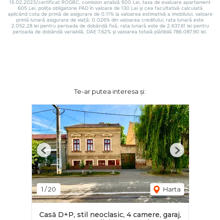
Te-ar putea interesa și:
Previous
Next
1
/
20
Harta
Casă D+P, stil neoclasic, 4 camere, garaj,