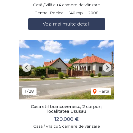
Casă / Vilă cu 4 camere de vânzare
Central, Pecica
140 mp
2008
Vezi mai multe detalii
Previous
Next
1
/
28
Harta
Casa stil brancovenesc, 2 corpuri,
localitatea Ususau
120,000 €
Casă / Vilă cu 5 camere de vânzare