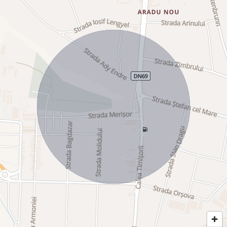
Dotări și finisaje:
-bucătărie modernă și complet utilată;
-sufragerie foarte mare și amenajată mdoern;
-camere luminoase și spațioase;
-design interior elegant și confortabil.
Alte facilități:
-acces facil la transport public și principalele artere rutiere;
-infrastructura completă în zonă, inclusiv magazine, școli și