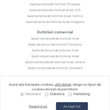
Apartamente de închiriat Timisoara
Apartamente de închiriat Arad, UTA
Apartamente de închiriat Arad, Central
Apartamente de închiriat Arad, Podgoria
Închirieri comercial
Spații comerciale de închiriat Arad
Spații de birouri de închiriat Timisoara
Spații de birouri de închiriat Arad
Spații industriale de închiriat Arad
Spații comerciale de închiriat Arad, Central
Spații comerciale de închiriat Timisoara
Acest site folosește cookies,
află detalii
.
Alege ce tipuri de
cookies dorești să permitem:
Necesare
Statistică
Marketing
©
2026
Golden Imozone S.R.L.
Site creat în
Resping tot
Accept tot