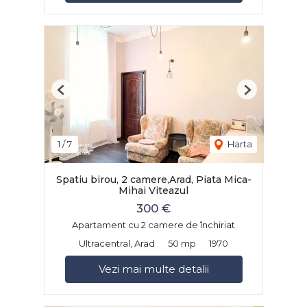
Previous
Next
1
/
7
Harta
Spatiu birou, 2 camere,Arad, Piata Mica-
Mihai Viteazul
300 €
Apartament cu 2 camere de închiriat
Ultracentral, Arad
50 mp
1970
Vezi mai multe detalii