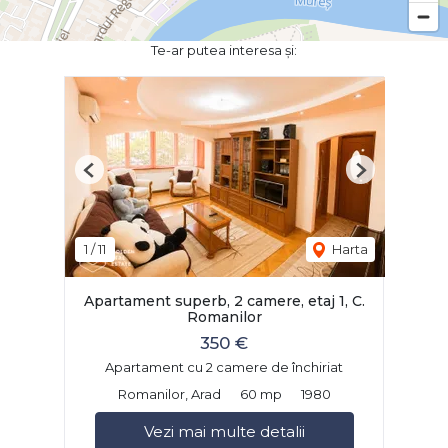
Te-ar putea interesa și:
Previous
Next
1
/
11
Harta
Apartament superb, 2 camere, etaj 1, C.
Romanilor
350 €
Apartament cu 2 camere de închiriat
Romanilor, Arad
60 mp
1980
Vezi mai multe detalii