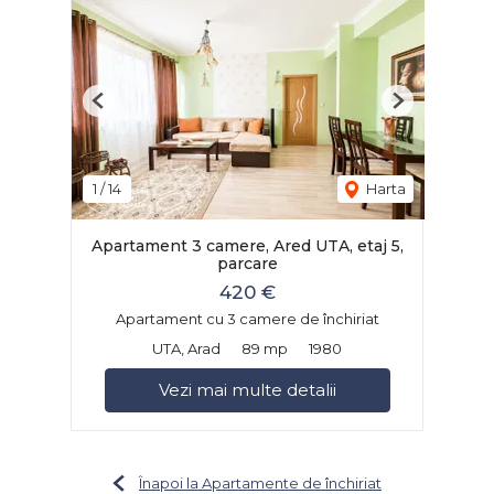
Previous
Next
1
/
14
Harta
Apartament 3 camere, Ared UTA, etaj 5,
parcare
420 €
Apartament cu 3 camere de închiriat
UTA, Arad
89 mp
1980
Vezi mai multe detalii
Înapoi la Apartamente de închiriat