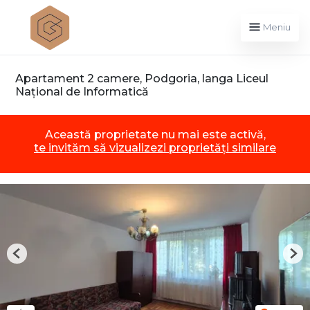
Meniu
Apartament 2 camere, Podgoria, langa Liceul
Național de Informatică
Această proprietate nu mai este activă,
te invităm să vizualizezi proprietăți similare
Previous
Nex