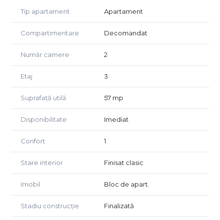
centrală proprie pe gaz, geamuri termopan iar ca și
Tip apartament
Apartament
amenajări dispune de parchet, gresie și faianță.
Compartimentare
Decomandat
Imobilul se închiriază complet mobilat și utilat, având
avantajul unei poziționări ultracentrale, în zona Podgoria și
Număr camere
2
oferă acees rapid către toate zonele comerciale, culturale
si educationale ale orașului.
Etaj
3
Preț: 250 euro/lună
Suprafață utilă
57 mp
Agent Golden Real Estate.
Disponibilitate
Imediat
Confort
1
Stare interior
Finisat clasic
Imobil
Bloc de apart.
Stadiu construcție
Finalizată