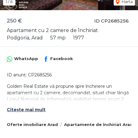
1
/
6
Harta
250 €
ID CP2685256
Apartament cu 2 camere de închiriat
Podgoria, Arad
57 mp
1977
WhatsApp
Facebook
ID anunț: CP2685256
Golden Real Estate vă propune spre închiriere un
apartament cu 2 camere, decomandat, situat chiar lângă
Liceul National de Informatică, reabiltat termic acum 2
ani, în suprafață de 57mp construiți.
Citește mai mult
Apartamentul este compus dintr-un dormitor cu ieșire
către balconul care este închis cu tâmplărie termopan,
Oferte imobiliare Arad
Apartamente de închiriat Arad
sufragerie mobilată și luminoasă, bucătărie și o baie cu
cadă și aerisire cu ventilație. Locuința este dotată cu